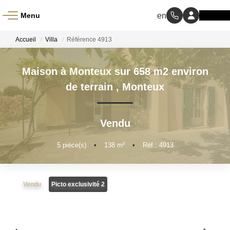
Menu
ACCUEIL
Accueil
Villa
Référence 4913
À VENDRE
Maison à Monteux sur 658 m2 environ
de terrain
,
Monteux
À LOUER
Vendu
NOS MÉTIERS
5
pièce(s)
•
138
m²
•
Réf : 4913
Transaction
Gestion Locative
Vendu
Picto exclusivité 2
BIENS VENDUS