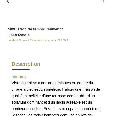
ESTIMATION
FAQ
Simulation de remboursement :
NOS AVIS CLIENTS CERTIFIÉS
1 448 €/mois
pendant 20 ans à 3% avec un apport de 29 000 €
EXTRANET LOCATAIRES /
PROPRIÉTAIRES BAILLEURS
Description
RÉSEAUX SOCIAUX
Réf : 4913
Vivre au calme à quelques minutes du centre du
NOS ACTUALITÉS
village à pied est un privilège. Habiter une maison de
qualité, bénéficier d'une terrasse confortable, d'un
solarium dominant et d'un jardin agréable est un
POLITIQUE DE CONFIDENTIALITÉ
bonheur quotidien. Ses futurs occupants apprécieront
l'espace, les trois chambres dont une en rez-de-