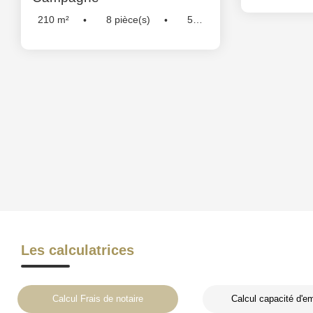
210
m²
8
pièce(s)
5
Chambre(s)
Réf :
5242
Les calculatrices
Calcul Frais de notaire
Calcul capacité d'e