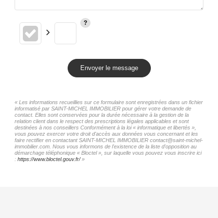
Envoyer le message
« Les informations recueillies sur ce formulaire sont enregistrées dans un fichier
informatisé par SAINT-MICHEL IMMOBILIER pour gérer votre demande de
contact. Elles sont conservées pour la durée nécessaire à la gestion de la
relation client dans le respect des prescriptions légales applicables et sont
destinées à nos conseillers Conformément à la loi « informatique et libertés »,
vous pouvez exercer votre droit d'accès aux données vous concernant et les
faire rectifier en contactant SAINT-MICHEL IMMOBILIER contact@saint-michel-
immobilier.com. Nous vous informons de l'existence de la liste d'opposition au
démarchage téléphonique « Bloctel », sur laquelle vous pouvez vous inscrire ici
:
https://www.bloctel.gouv.fr/
»