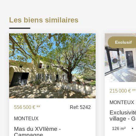
Les biens similaires
Exclusif
215 000 €
**
MONTEUX
556 500 €
**
Ref: 5242
Exclusivit
village - 
MONTEUX
Mas du XVIIème -
126
m²
Campagne
Chambre(s)