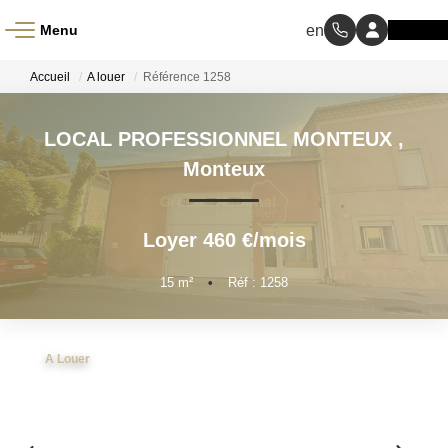
Menu
ACCUEIL
Accueil
A louer
Référence 1258
À VENDRE
LOCAL PROFESSIONNEL MONTEUX
,
Monteux
À LOUER
Loyer 460 €/mois
NOS MÉTIERS
15
m²
•
Réf : 1258
Transaction
Gestion Locative
A Louer
BIENS VENDUS