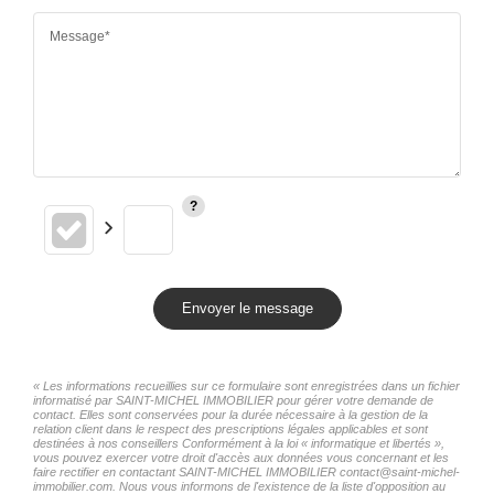
Message*
Envoyer le message
« Les informations recueillies sur ce formulaire sont enregistrées dans un fichier
informatisé par SAINT-MICHEL IMMOBILIER pour gérer votre demande de
contact. Elles sont conservées pour la durée nécessaire à la gestion de la
relation client dans le respect des prescriptions légales applicables et sont
destinées à nos conseillers Conformément à la loi « informatique et libertés »,
vous pouvez exercer votre droit d'accès aux données vous concernant et les
faire rectifier en contactant SAINT-MICHEL IMMOBILIER contact@saint-michel-
immobilier.com. Nous vous informons de l'existence de la liste d'opposition au