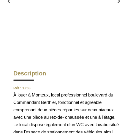
ESTIMATION
FAQ
NOS AVIS CLIENTS CERTIFIÉS
EXTRANET LOCATAIRES /
PROPRIÉTAIRES BAILLEURS
Description
RÉSEAUX SOCIAUX
Réf : 1258
À louer à Monteux, local professionnel boulevard du
NOS ACTUALITÉS
Commandant Berthier, fonctionnel et agréable
comprenant deux pièces réparties sur deux niveaux
avec une pièce au rez-de- chaussée et une à l'étage.
POLITIQUE DE CONFIDENTIALITÉ
Le local dispose également d'un WC avec lavabo situé
dans l'espace de stationnement des véhicules ainsi