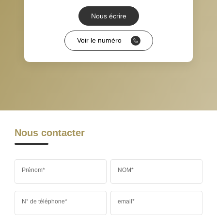
DISTANCE DE L'AÉROPORT :
SUPERFICIE :
Nous écrire
RÉSULTATS DES LYCÉES
ECOLES ET CRÈCHES
Voir le numéro
RESTAURANTS ET CAFÉS
COMMERCES
MÉDECINS
Nous contacter
Prénom*
NOM*
N° de téléphone*
email*