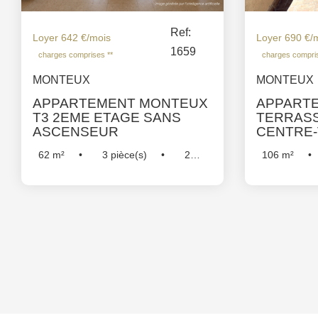
Ref:
Loyer 642 €/mois
Loyer 690 €/
1659
charges comprises **
charges compris
MONTEUX
MONTEUX
APPARTEMENT MONTEUX
APPARTE
T3 2EME ETAGE SANS
TERRAS
ASCENSEUR
CENTRE-
62
m²
3
pièce(s)
2
106
m²
Chambre(s)
Réf :
1659
Chambre(s)