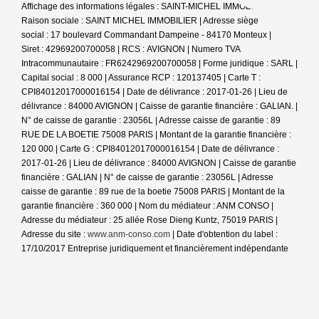
Affichage des informations légales : SAINT-MICHEL IMMOBILIER |
Raison sociale : SAINT MICHEL IMMOBILIER | Adresse siège
social : 17 boulevard Commandant Dampeine - 84170 Monteux |
Siret : 42969200700058 | RCS : AVIGNON | Numero TVA
Intracommunautaire : FR6242969200700058 | Forme juridique : SARL |
Capital social : 8 000 | Assurance RCP : 120137405 |
Carte T :
CPI84012017000016154 | Date de délivrance : 2017-01-26 | Lieu de
délivrance : 84000 AVIGNON | Caisse de garantie financière : GALIAN. |
N° de caisse de garantie : 23056L | Adresse caisse de garantie : 89
RUE DE LA BOETIE 75008 PARIS | Montant de la garantie financière :
120 000 | Carte G : CPI84012017000016154 | Date de délivrance :
2017-01-26 | Lieu de délivrance : 84000 AVIGNON | Caisse de garantie
financière : GALIAN | N° de caisse de garantie : 23056L | Adresse
caisse de garantie : 89 rue de la boetie 75008 PARIS | Montant de la
garantie financière : 360 000 | Nom du médiateur : ANM CONSO |
Adresse du médiateur : 25 allée Rose Dieng Kuntz, 75019 PARIS |
Adresse du site :
www.anm-conso.com
| Date d'obtention du label :
17/10/2017
Entreprise juridiquement et financièrement indépendante