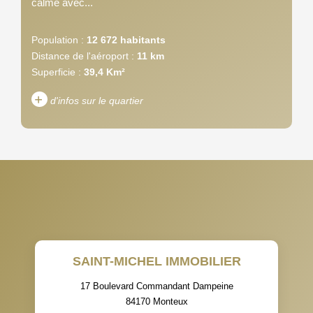
calme avec...
Population :
12 672 habitants
Distance de l'aéroport :
11 km
Superficie :
39,4 Km²
+
d'infos sur le quartier
DENSITÉ DE POPULATION
ENFANTS ET ADOLESCENTS
AGE MOYEN
REVENU MENSUEL PAR
MÉNAGE
TAUX DE PROPRIÉTAIRES
TAUX D'HABITATION
SAINT-MICHEL IMMOBILIER
TAXE FONCIÈRE
PART DES MÉNAGES SANS
VOITURE
17 Boulevard Commandant Dampeine
84170
Monteux