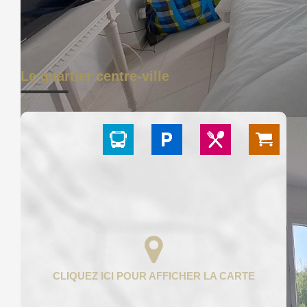
POLITIQUE
DE
CONFIDENTIALITÉ
Le quartier centre-ville
GESTION
DES
COOKIES
MENTIONS
LÉGALES