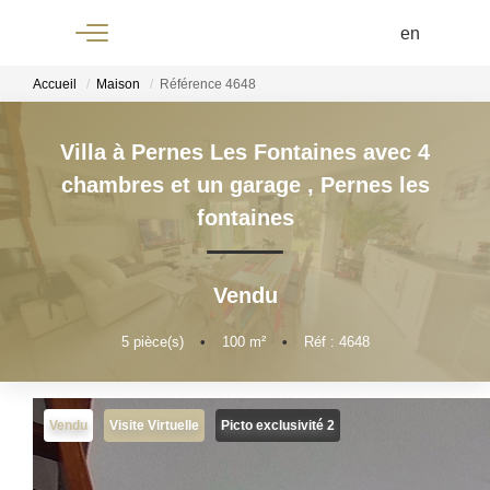
Menu
Accueil
Maison
Référence 4648
Villa à Pernes Les Fontaines avec 4
+33 4 90
chambres et un garage
,
Pernes les
61 68 68
fontaines
Vendu
ACCUEIL
5
pièce(s)
•
100
m²
•
Réf : 4648
À
VENDRE
Vendu
Visite Virtuelle
Picto exclusivité 2
À LOUER