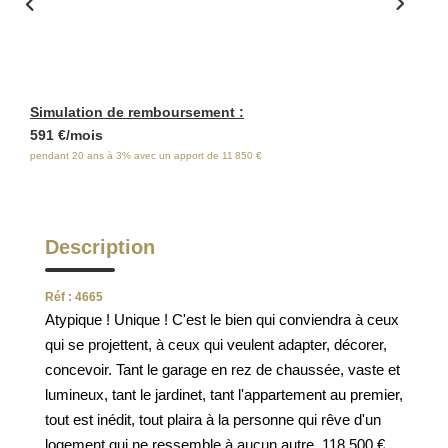
ESTIMATION
FAQ
Simulation de remboursement :
NOS AVIS CLIENTS CERTIFIÉS
591 €/mois
pendant 20 ans à 3% avec un apport de 11 850 €
EXTRANET LOCATAIRES /
PROPRIÉTAIRES BAILLEURS
Description
RÉSEAUX SOCIAUX
Réf : 4665
Atypique ! Unique ! C'est le bien qui conviendra à ceux
NOS ACTUALITÉS
qui se projettent, à ceux qui veulent adapter, décorer,
concevoir. Tant le garage en rez de chaussée, vaste et
lumineux, tant le jardinet, tant l'appartement au premier,
POLITIQUE DE CONFIDENTIALITÉ
tout est inédit, tout plaira à la personne qui rêve d'un
logement qui ne ressemble à aucun autre. 118 500 €