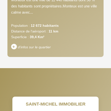
des habitants sont propriétaires.Monteux est une ville
calme avec...
Population :
12 672 habitants
Distance de l'aéroport :
11 km
Superficie :
39,4 Km²
+
d'infos sur le quartier
DENSITÉ DE POPULATION
ENFANTS ET ADOLESCENTS
AGE MOYEN
REVENU MENSUEL PAR
MÉNAGE
TAUX DE PROPRIÉTAIRES
TAUX D'HABITATION
SAINT-MICHEL IMMOBILIER
TAXE FONCIÈRE
PART DES MÉNAGES SANS