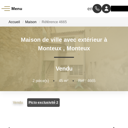
Menu
ACCUEIL
Accueil
Maison
Référence 4665
À VENDRE
Maison de ville avec extérieur à
Monteux
,
Monteux
À LOUER
Vendu
NOS MÉTIERS
2
pièce(s)
•
45
m²
•
Réf : 4665
Transaction
Gestion Locative
Vendu
Picto exclusivité 2
BIENS VENDUS