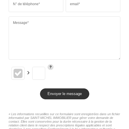
N° de téléphone*
email*
Message*
Envoyer le message
« Les informations recueillies sur ce formulaire sont enregistrées dans un fichier
informatisé par SAINT-MICHEL IMMOBILIER pour gérer votre demande de
contact. Elles sont conservées pour la durée nécessaire à la gestion de la
relation client dans le respect des prescriptions légales applicables et sont
destinées à nos conseillers Conformément à la loi « informatique et libertés »,