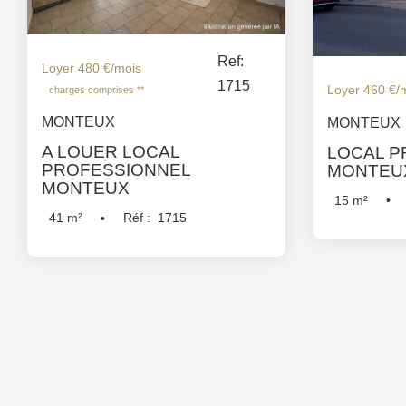
Ref:
Loyer 480 €/mois
1715
Loyer 460 €/
charges comprises **
MONTEUX
MONTEUX
A LOUER LOCAL
LOCAL P
PROFESSIONNEL
MONTEU
MONTEUX
15
m²
41
m²
Réf :
1715