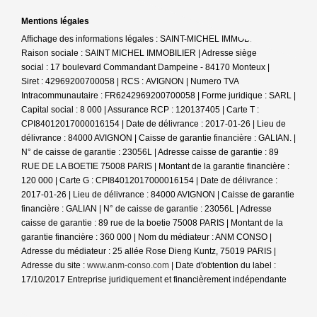
Mentions légales
Affichage des informations légales : SAINT-MICHEL IMMOBILIER |
Raison sociale : SAINT MICHEL IMMOBILIER | Adresse siège
social : 17 boulevard Commandant Dampeine - 84170 Monteux |
Siret : 42969200700058 | RCS : AVIGNON | Numero TVA
Intracommunautaire : FR6242969200700058 | Forme juridique : SARL |
Capital social : 8 000 | Assurance RCP : 120137405 |
Carte T :
CPI84012017000016154 | Date de délivrance : 2017-01-26 | Lieu de
délivrance : 84000 AVIGNON | Caisse de garantie financière : GALIAN. |
N° de caisse de garantie : 23056L | Adresse caisse de garantie : 89
RUE DE LA BOETIE 75008 PARIS | Montant de la garantie financière :
120 000 | Carte G : CPI84012017000016154 | Date de délivrance :
2017-01-26 | Lieu de délivrance : 84000 AVIGNON | Caisse de garantie
financière : GALIAN | N° de caisse de garantie : 23056L | Adresse
caisse de garantie : 89 rue de la boetie 75008 PARIS | Montant de la
garantie financière : 360 000 | Nom du médiateur : ANM CONSO |
Adresse du médiateur : 25 allée Rose Dieng Kuntz, 75019 PARIS |
Adresse du site :
www.anm-conso.com
| Date d'obtention du label :
17/10/2017
Entreprise juridiquement et financièrement indépendante