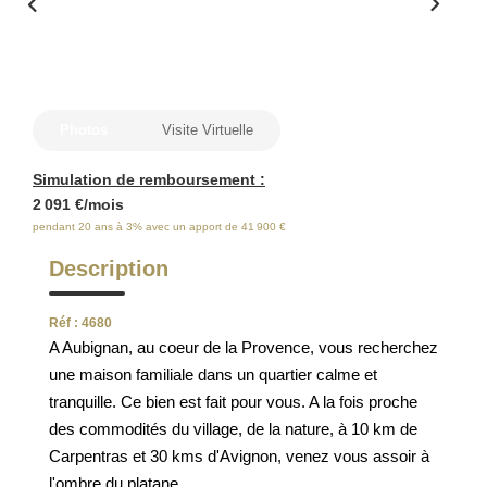
ESTIMATION
FAQ
Photos
Visite Virtuelle
NOS AVIS CLIENTS CERTIFIÉS
Simulation de remboursement :
EXTRANET LOCATAIRES /
2 091 €/mois
pendant 20 ans à 3% avec un apport de 41 900 €
PROPRIÉTAIRES BAILLEURS
Description
RÉSEAUX SOCIAUX
Réf : 4680
A Aubignan, au coeur de la Provence, vous recherchez
NOS ACTUALITÉS
une maison familiale dans un quartier calme et
tranquille. Ce bien est fait pour vous. A la fois proche
des commodités du village, de la nature, à 10 km de
POLITIQUE DE CONFIDENTIALITÉ
Carpentras et 30 kms d'Avignon, venez vous assoir à
l'ombre du platane...