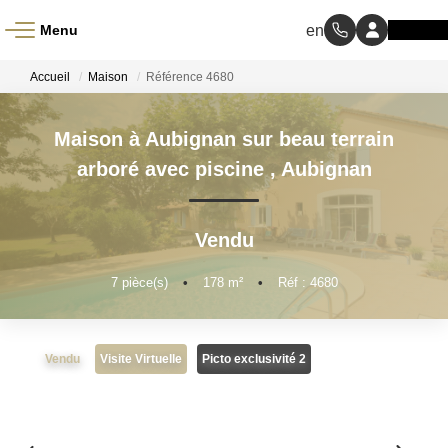
Menu
ACCUEIL
Accueil
Maison
Référence 4680
À VENDRE
Maison à Aubignan sur beau terrain
arboré avec piscine
,
Aubignan
À LOUER
Vendu
NOS MÉTIERS
7
pièce(s)
•
178
m²
•
Réf : 4680
Transaction
Gestion Locative
Vendu
Visite Virtuelle
Picto exclusivité 2
BIENS VENDUS