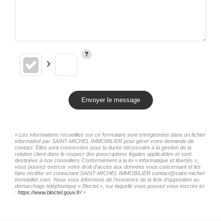
Envoyer le message
« Les informations recueillies sur ce formulaire sont enregistrées dans un fichier
informatisé par SAINT-MICHEL IMMOBILIER pour gérer votre demande de
contact. Elles sont conservées pour la durée nécessaire à la gestion de la
relation client dans le respect des prescriptions légales applicables et sont
destinées à nos conseillers Conformément à la loi « informatique et libertés »,
vous pouvez exercer votre droit d'accès aux données vous concernant et les
faire rectifier en contactant SAINT-MICHEL IMMOBILIER contact@saint-michel-
immobilier.com. Nous vous informons de l'existence de la liste d'opposition au
démarchage téléphonique « Bloctel », sur laquelle vous pouvez vous inscrire ici
:
https://www.bloctel.gouv.fr/
»