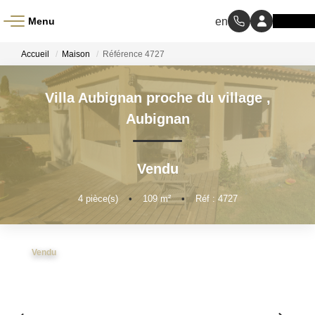
Menu
ACCUEIL
Accueil
Maison
Référence 4727
À VENDRE
Villa Aubignan proche du village
,
Aubignan
À LOUER
Vendu
NOS MÉTIERS
4
pièce(s)
•
109
m²
•
Réf : 4727
Transaction
Gestion Locative
Vendu
BIENS VENDUS