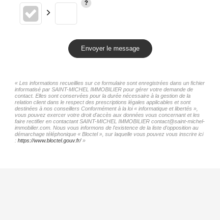
Envoyer le message
« Les informations recueillies sur ce formulaire sont enregistrées dans un fichier
informatisé par SAINT-MICHEL IMMOBILIER pour gérer votre demande de
contact. Elles sont conservées pour la durée nécessaire à la gestion de la
relation client dans le respect des prescriptions légales applicables et sont
destinées à nos conseillers Conformément à la loi « informatique et libertés »,
vous pouvez exercer votre droit d'accès aux données vous concernant et les
faire rectifier en contactant SAINT-MICHEL IMMOBILIER contact@saint-michel-
immobilier.com. Nous vous informons de l'existence de la liste d'opposition au
démarchage téléphonique « Bloctel », sur laquelle vous pouvez vous inscrire ici
:
https://www.bloctel.gouv.fr/
»