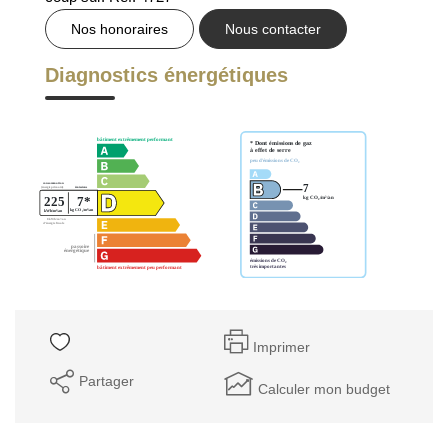
GESTION DES COOKIES
Nos honoraires
Nous contacter
MENTIONS LÉGALES
Diagnostics énergétiques
Imprimer
Partager
Calculer mon budget