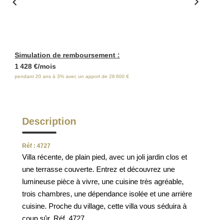
ESTIMATION
FAQ
Simulation de remboursement :
NOS AVIS CLIENTS CERTIFIÉS
1 428 €/mois
pendant 20 ans à 3% avec un apport de 28 600 €
EXTRANET LOCATAIRES /
PROPRIÉTAIRES BAILLEURS
Description
RÉSEAUX SOCIAUX
Réf : 4727
Villa récente, de plain pied, avec un joli jardin clos et
NOS ACTUALITÉS
une terrasse couverte. Entrez et découvrez une
lumineuse pièce à vivre, une cuisine très agréable,
trois chambres, une dépendance isolée et une arrière
POLITIQUE DE CONFIDENTIALITÉ
cuisine. Proche du village, cette villa vous séduira à
coup sûr. Réf. 4727