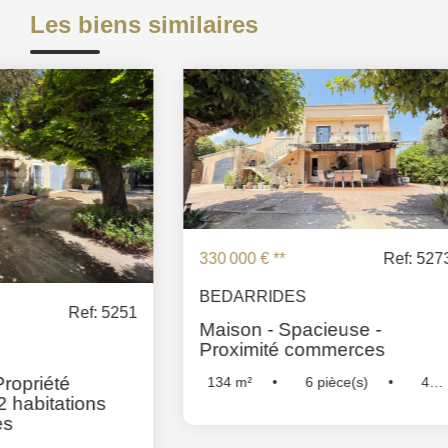
Les biens similaires
330 000 €
**
Ref: 5273
BEDARRIDES
240 000 €
**
Maison - Spacieuse -
Proximité commerces
MONTEUX
Maison - P
134
m²
6
pièce(s)
4
Récente
Chambre(s)
Réf :
5273
69
m²