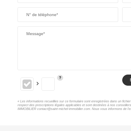
SUPERFICIE :
N° de téléphone*
RESTAURANTS ET CAFÉS
Message*
« Les informations recueillies sur ce formulaire sont enregistrées dans un fich
respect des prescriptions légales applicables et sont destinées à nos conseille
IMMOBILIER contact@saint-michel-immobilier.com. Nous vous informons de l'exist