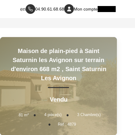
04.90.61.68.68
Mon compte
Maison de plain-pied à Saint
Saturnin les Avignon sur terrain
d'environ 668 m2
,
Saint Saturnin
Les Avignon
Vendu
4
pièce(s)
3
Chambre(s)
81
m²
Réf :
4879