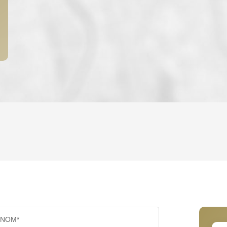
ENFANTS ET ADOLESCENTS
AGE M
TAUX DE PROPRIÉTAIRES
TAUX D'
PART DES MÉNAGES SANS VOITURE
DISTAN
NOM*