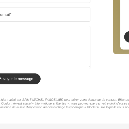
RÉSULTATS DES LYCÉES
ECOLES
email*
COMMERCES
MÉDECI
Envoyer le message
ier informatisé par SAINT-MICHEL IMMOBILIER pour gérer votre demande de contact. Elles sont
rs Conformément à la loi « informatique et libertés », vous pouvez exercer votre droit d'acc
ence de la liste d'opposition au démarchage téléphonique « Bloctel », sur laquelle vous pou