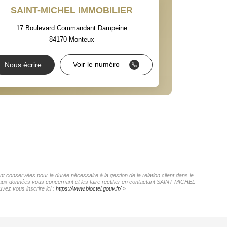
 ET CRÈCHES
SAINT-MICHEL IMMOBILIER
17 Boulevard Commandant Dampeine
84170
Monteux
NS
Voir le numéro
Nous écrire
 conservées pour la durée nécessaire à la gestion de la relation client dans le
ès aux données vous concernant et les faire rectifier en contactant SAINT-MICHEL
vez vous inscrire ici :
https://www.bloctel.gouv.fr/
»