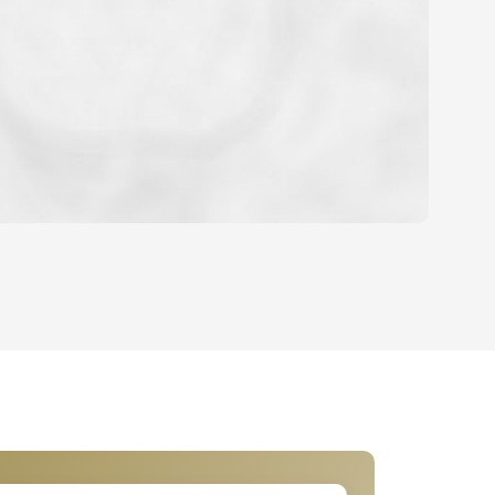
OYEN
HABITATION
CE DE L'AÉROPORT :