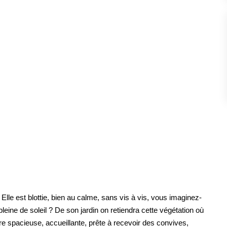
ESTIMATION
FAQ
NOS AVIS CLIENTS CERTIFIÉS
XTRANET LOCATAIRES / PROPRIÉTAIRES BAILLEU
RÉSEAUX SOCIAUX
NOS ACTUALITÉS
POLITIQUE DE CONFIDENTIALITÉ
 Elle est blottie, bien au calme, sans vis à vis, vous imaginez-
leine de soleil ? De son jardin on retiendra cette végétation où
GESTION DES COOKIES
ivre spacieuse, accueillante, prête à recevoir des convives,