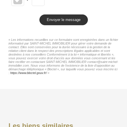
Envoyer le message
« Les informations recueillies sur ce formulaire sont enregistrées dans un fichier
informatisé par SAINT-MICHEL IMMOBILIER pour gérer votre demande de
contact. Elles sont conservées pour la durée nécessaire à la gestion de la
relation client dans le respect des prescriptions légales applicables et sont
destinées à nos conseillers Conformément à la loi « informatique et libertés »,
vous pouvez exercer votre droit d'accès aux données vous concernant et les
faire rectifier en contactant SAINT-MICHEL IMMOBILIER contact@saint-michel-
immobilier.com. Nous vous informons de l'existence de la liste d'opposition au
démarchage téléphonique « Bloctel », sur laquelle vous pouvez vous inscrire ici
:
https://www.bloctel.gouv.fr/
»
Les biens similaires