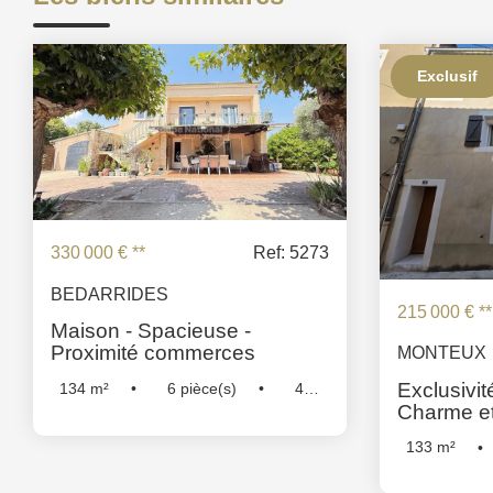
Exclusif
330 000 €
**
Ref: 5273
BEDARRIDES
215 000 €
**
Maison - Spacieuse -
Proximité commerces
MONTEUX
Exclusivit
134
m²
6
pièce(s)
4
Charme et
Chambre(s)
Réf :
5273
133
m²
Chambre(s)