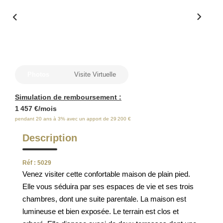
ESTIMATION
FAQ
NOS AVIS CLIENTS CERTIFIÉS
Photos
Visite Virtuelle
EXTRANET LOCATAIRES /
Simulation de remboursement :
PROPRIÉTAIRES BAILLEURS
1 457 €/mois
pendant 20 ans à 3% avec un apport de 29 200 €
Description
RÉSEAUX SOCIAUX
Réf : 5029
NOS ACTUALITÉS
Venez visiter cette confortable maison de plain pied.
Elle vous séduira par ses espaces de vie et ses trois
POLITIQUE DE CONFIDENTIALITÉ
chambres, dont une suite parentale. La maison est
lumineuse et bien exposée. Le terrain est clos et