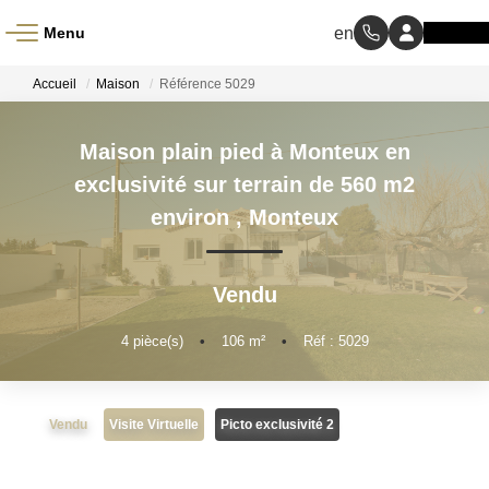
Menu
ACCUEIL
Accueil
Maison
Référence 5029
À VENDRE
Maison plain pied à Monteux en
exclusivité sur terrain de 560 m2
À LOUER
environ
,
Monteux
NOS MÉTIERS
Vendu
Transaction
4
pièce(s)
•
106
m²
•
Réf : 5029
Gestion Locative
Vendu
Visite Virtuelle
Picto exclusivité 2
BIENS VENDUS