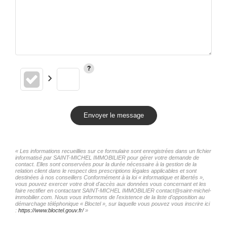
Envoyer le message
« Les informations recueillies sur ce formulaire sont enregistrées dans un fichier
informatisé par SAINT-MICHEL IMMOBILIER pour gérer votre demande de
contact. Elles sont conservées pour la durée nécessaire à la gestion de la
relation client dans le respect des prescriptions légales applicables et sont
destinées à nos conseillers Conformément à la loi « informatique et libertés »,
vous pouvez exercer votre droit d'accès aux données vous concernant et les
faire rectifier en contactant SAINT-MICHEL IMMOBILIER contact@saint-michel-
immobilier.com. Nous vous informons de l'existence de la liste d'opposition au
démarchage téléphonique « Bloctel », sur laquelle vous pouvez vous inscrire ici
:
https://www.bloctel.gouv.fr/
»