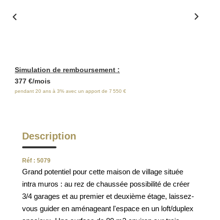
ESTIMATION
FAQ
NOS AVIS CLIENTS CERTIFIÉS
Simulation de remboursement :
377 €/mois
EXTRANET LOCATAIRES /
pendant 20 ans à 3% avec un apport de 7 550 €
PROPRIÉTAIRES BAILLEURS
Description
RÉSEAUX SOCIAUX
Réf : 5079
NOS ACTUALITÉS
Grand potentiel pour cette maison de village située
intra muros : au rez de chaussée possibilité de créer
POLITIQUE DE CONFIDENTIALITÉ
3/4 garages et au premier et deuxième étage, laissez-
vous guider en aménageant l'espace en un loft/duplex