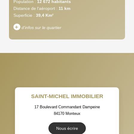
Population :
12 672 habitants
Distance de l'aéroport :
11 km
Superficie :
39,4 Km²
+
d'infos sur le quartier
DENSITÉ DE POPULATION
ENFANTS ET ADOLESCENTS
AGE MOYEN
REVENU MENSUEL PAR
MÉNAGE
TAUX DE PROPRIÉTAIRES
TAUX D'HABITATION
SAINT-MICHEL IMMOBILIER
TAXE FONCIÈRE
PART DES MÉNAGES SANS
VOITURE
17 Boulevard Commandant Dampeine
84170
Monteux
DISTANCE DE L'AÉROPORT :
SUPERFICIE :
Nous écrire
RÉSULTATS DES LYCÉES
ECOLES ET CRÈCHES