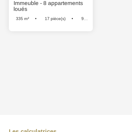
Immeuble - 8 appartements
loués
335
m²
17
pièce(s)
9
Chambre(s)
Réf :
5235
Les calculatrices