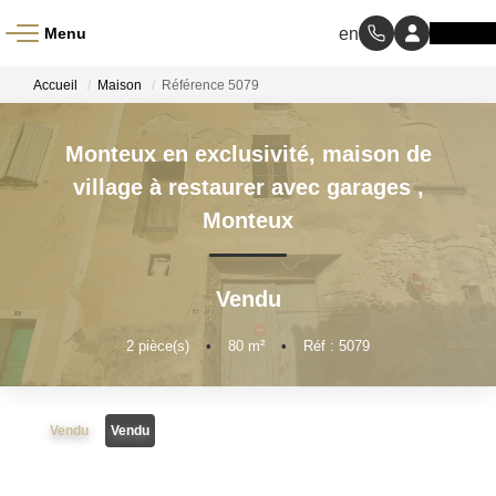
Menu
ACCUEIL
Accueil
Maison
Référence 5079
À VENDRE
Monteux en exclusivité, maison de
village à restaurer avec garages
,
À LOUER
Monteux
NOS MÉTIERS
Vendu
Transaction
2
pièce(s)
•
80
m²
•
Réf : 5079
Gestion Locative
Vendu
Vendu
BIENS VENDUS