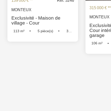
139 000 €
**
Ref: 5246
315 000 €
**
MONTEUX
MONTEUX
Exclusivité - Maison de
village - Cour
Exclusivit
Cour intér
113
m²
5
pièce(s)
3
garage
Chambre(s)
Réf :
5246
106
m²
Chambre(s)