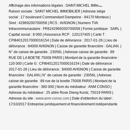
Affichage des informations légales : SAINT-MICHEL IMMOBILIER |
Raison sociale : SAINT MICHEL IMMOBILIER | Adresse siège
social : 17 boulevard Commandant Dampeine - 84170 Monteux |
Siret : 42969200700058 | RCS : AVIGNON | Numero TVA
Intracommunautaire : FR6242969200700058 | Forme juridique : SARL |
Capital social : 8 000 | Assurance RCP : 120137405 |
Carte T :
CPI84012017000016154 | Date de délivrance : 2017-01-26 | Lieu de
délivrance : 84000 AVIGNON | Caisse de garantie financière : GALIAN. |
N° de caisse de garantie : 23056L | Adresse caisse de garantie : 89
RUE DE LA BOETIE 75008 PARIS | Montant de la garantie financière :
120 000 | Carte G : CPI84012017000016154 | Date de délivrance :
2017-01-26 | Lieu de délivrance : 84000 AVIGNON | Caisse de garantie
financière : GALIAN | N° de caisse de garantie : 23056L | Adresse
caisse de garantie : 89 rue de la boetie 75008 PARIS | Montant de la
garantie financière : 360 000 | Nom du médiateur : ANM CONSO |
Adresse du médiateur : 25 allée Rose Dieng Kuntz, 75019 PARIS |
Adresse du site :
www.anm-conso.com
| Date d'obtention du label :
17/10/2017
Entreprise juridiquement et financièrement indépendante