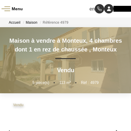
Menu
ACCUEIL
Accueil
Maison
Référence 4979
À VENDRE
Maison à vendre à Monteux, 4 chambres
dont 1 en rez de chaussée
,
Monteux
À LOUER
Vendu
NOS MÉTIERS
5
pièce(s)
•
113
m²
•
Réf : 4979
Transaction
Gestion Locative
Vendu
BIENS VENDUS