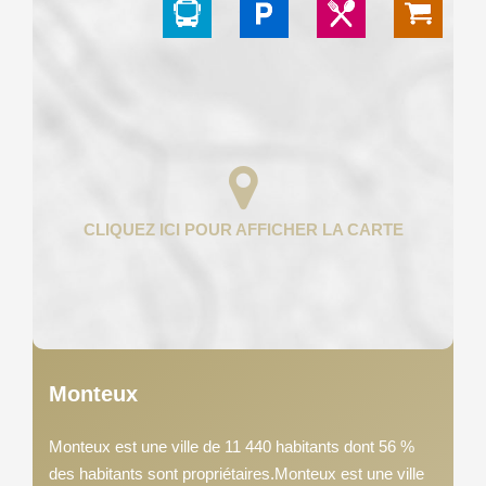
Monteux
Monteux est une ville de 11 440 habitants dont 56 %
des habitants sont propriétaires.Monteux est une ville