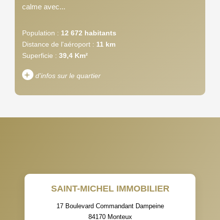
calme avec...
Population :
12 672 habitants
Distance de l'aéroport :
11 km
Superficie :
39,4 Km²
+
d'infos sur le quartier
DENSITÉ DE POPULATION
ENFANTS ET ADOLESCENTS
AGE MOYEN
REVENU MENSUEL PAR
MÉNAGE
TAUX DE PROPRIÉTAIRES
TAUX D'HABITATION
SAINT-MICHEL IMMOBILIER
TAXE FONCIÈRE
PART DES MÉNAGES SANS
VOITURE
17 Boulevard Commandant Dampeine
84170
Monteux