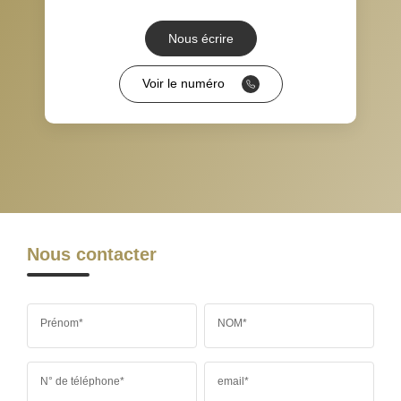
DISTANCE DE L'AÉROPORT :
SUPERFICIE :
Nous écrire
RÉSULTATS DES LYCÉES
ECOLES ET CRÈCHES
Voir le numéro
RESTAURANTS ET CAFÉS
COMMERCES
MÉDECINS
Nous contacter
Prénom*
NOM*
N° de téléphone*
email*