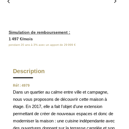
ESTIMATION
FAQ
Simulation de remboursement :
NOS AVIS CLIENTS CERTIFIÉS
1 497 €/mois
pendant 20 ans à 3% avec un apport de 29 999 €
EXTRANET LOCATAIRES /
PROPRIÉTAIRES BAILLEURS
Description
RÉSEAUX SOCIAUX
Réf : 4979
Dans un quartier au calme entre ville et campagne,
NOS ACTUALITÉS
nous vous proposons de découvrir cette maison à
étage. En 2017, elle a fait l'objet d'une extension
permettant de créer de nouveaux espaces et donc de
POLITIQUE DE CONFIDENTIALITÉ
moderniser la maison : une cuisine indépendante avec
des ouvertures donnant sur la terrasse carrelée et son