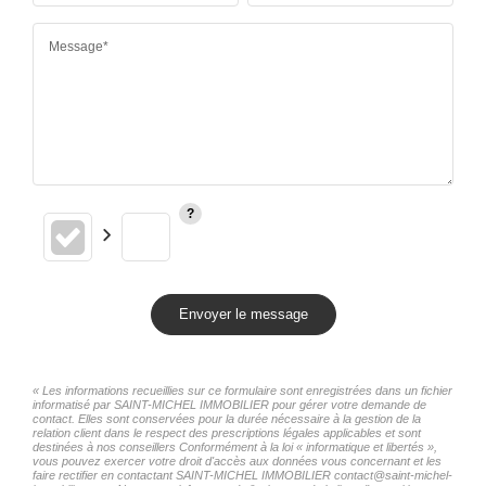
Message*
Envoyer le message
« Les informations recueillies sur ce formulaire sont enregistrées dans un fichier
informatisé par SAINT-MICHEL IMMOBILIER pour gérer votre demande de
contact. Elles sont conservées pour la durée nécessaire à la gestion de la
relation client dans le respect des prescriptions légales applicables et sont
destinées à nos conseillers Conformément à la loi « informatique et libertés »,
vous pouvez exercer votre droit d'accès aux données vous concernant et les
faire rectifier en contactant SAINT-MICHEL IMMOBILIER contact@saint-michel-