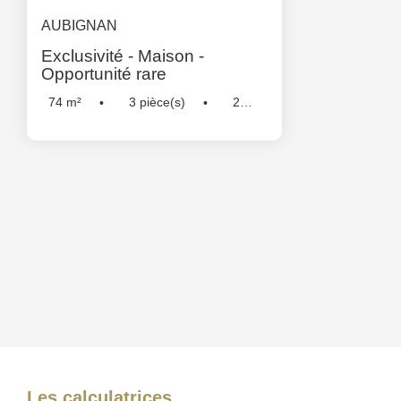
AUBIGNAN
Exclusivité - Maison -
Opportunité rare
74
m²
3
pièce(s)
2
Chambre(s)
Réf :
5260
Les calculatrices