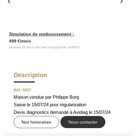
ESTIMATION
FAQ
Simulation de remboursement :
NOS AVIS CLIENTS CERTIFIÉS
499 €/mois
pendant 20 ans à 3% avec un apport de 10 000 €
EXTRANET LOCATAIRES /
PROPRIÉTAIRES BAILLEURS
Description
RÉSEAUX SOCIAUX
Réf : 5057
Maison vendue par Philippe Borg
NOS ACTUALITÉS
Saisie le 15/07/24 pour régularisation
Devis diagnostics demandé à Avidiag le 15/07/24
POLITIQUE DE CONFIDENTIALITÉ
Nos honoraires
Nous contacter