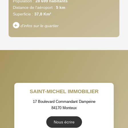
Population :
28 699 habitants
Distance de l'aéroport :
5 km
Superficie :
37,8 Km²
+
d'infos sur le quartier
DENSITÉ DE POPULATION
ENFANTS ET ADOLESCENTS
AGE MOYEN
REVENU MENSUEL PAR
MÉNAGE
TAUX DE PROPRIÉTAIRES
TAUX D'HABITATION
SAINT-MICHEL IMMOBILIER
TAXE FONCIÈRE
PART DES MÉNAGES SANS
VOITURE
17 Boulevard Commandant Dampeine
84170
Monteux
DISTANCE DE L'AÉROPORT :
SUPERFICIE :
Nous écrire
RÉSULTATS DES LYCÉES
ECOLES ET CRÈCHES