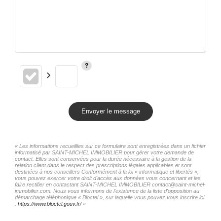
Envoyer le message
« Les informations recueillies sur ce formulaire sont enregistrées dans un fichier
informatisé par SAINT-MICHEL IMMOBILIER pour gérer votre demande de
contact. Elles sont conservées pour la durée nécessaire à la gestion de la
relation client dans le respect des prescriptions légales applicables et sont
destinées à nos conseillers Conformément à la loi « informatique et libertés »,
vous pouvez exercer votre droit d'accès aux données vous concernant et les
faire rectifier en contactant SAINT-MICHEL IMMOBILIER contact@saint-michel-
immobilier.com. Nous vous informons de l'existence de la liste d'opposition au
démarchage téléphonique « Bloctel », sur laquelle vous pouvez vous inscrire ici
:
https://www.bloctel.gouv.fr/
»