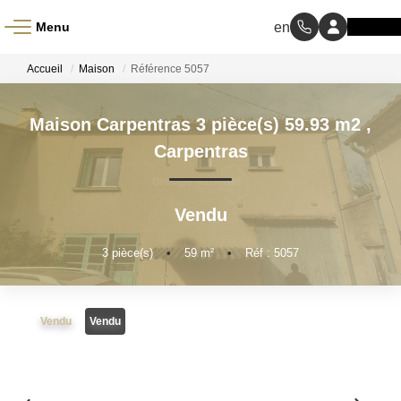
Menu
ACCUEIL
Accueil
Maison
Référence 5057
À VENDRE
Maison Carpentras 3 pièce(s) 59.93 m2
,
Carpentras
À LOUER
Vendu
NOS MÉTIERS
3
pièce(s)
•
59
m²
•
Réf : 5057
Transaction
Gestion Locative
Vendu
Vendu
BIENS VENDUS