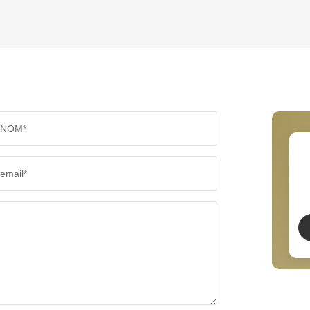
TAUX DE PROPRIÉTAIRES
TAUX D'
PART DES MÉNAGES SANS VOITURE
DISTAN
NOM*
RÉSULTATS DES LYCÉES
ECOLES
email*
COMMERCES
MÉDECI