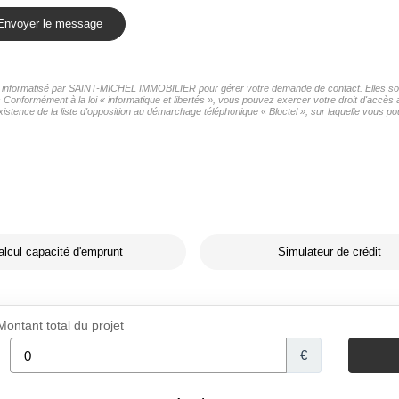
Envoyer le message
ier informatisé par SAINT-MICHEL IMMOBILIER pour gérer votre demande de contact. Elles sont
rs Conformément à la loi « informatique et libertés », vous pouvez exercer votre droit d'acc
ence de la liste d'opposition au démarchage téléphonique « Bloctel », sur laquelle vous pou
alcul capacité d'emprunt
Simulateur de crédit