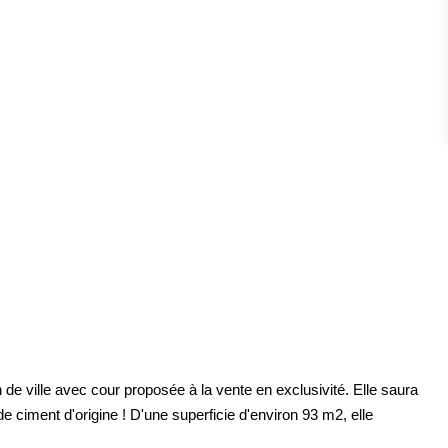
ESTIMATION
FAQ
NOS AVIS CLIENTS CERTIFIÉS
XTRANET LOCATAIRES / PROPRIÉTAIRES BAILLEU
RÉSEAUX SOCIAUX
NOS ACTUALITÉS
POLITIQUE DE CONFIDENTIALITÉ
 ville avec cour proposée à la vente en exclusivité. Elle saura
 ciment d'origine ! D'une superficie d'environ 93 m2, elle
GESTION DES COOKIES