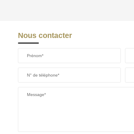
REVENU MENSUEL PAR MÉNAGE
Nous contacter
TAXE FONCIÈRE
Prénom*
SUPERFICIE :
N° de téléphone*
RESTAURANTS ET CAFÉS
Message*