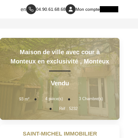
04.90.61.68.68
Mon compte
Maison de ville avec cour à
Monteux en exclusivité
,
Monteux
Vendu
4
pièce(s)
3
Chambre(s)
93
m²
Réf :
5232
SAINT-MICHEL IMMOBILIER