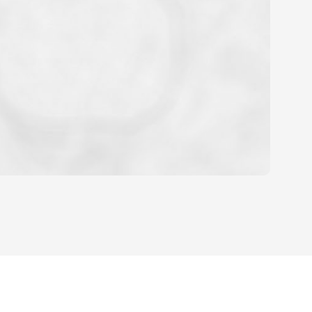
OYEN
HABITATION
CE DE L'AÉROPORT :