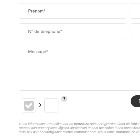
Prénom*
SUPERFICIE :
N° de téléphone*
RESTAURANTS ET CAFÉS
Message*
« Les informations recueillies sur ce formulaire sont enregistrées dans un fich
respect des prescriptions légales applicables et sont destinées à nos conseille
IMMOBILIER contact@saint-michel-immobilier.com. Nous vous informons de l'exist