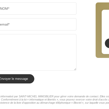
NOM*
RÉSULTATS DES LYCÉES
ECOLES
email*
COMMERCES
MÉDECI
Envoyer le message
ier informatisé par SAINT-MICHEL IMMOBILIER pour gérer votre demande de contact. Elles sont
rs Conformément à la loi « informatique et libertés », vous pouvez exercer votre droit d'acc
ence de la liste d'opposition au démarchage téléphonique « Bloctel », sur laquelle vous pou