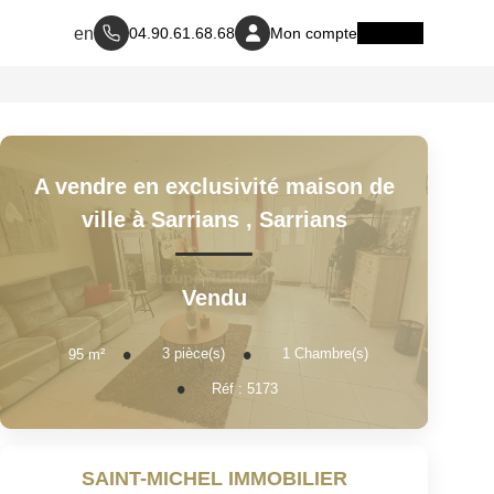
04.90.61.68.68
Mon compte
A vendre en exclusivité maison de
ville à Sarrians
,
Sarrians
Vendu
3
pièce(s)
1
Chambre(s)
95
m²
Réf :
5173
SAINT-MICHEL IMMOBILIER