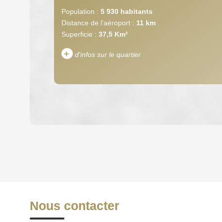
Population :
5 930 habitants
Distance de l'aéroport :
11 km
Superficie :
37,5 Km²
+
d'infos sur le quartier
DENSITÉ DE POPULATION
REVENU MENSUEL PAR MÉNAGE
Nous contacter
TAXE FONCIÈRE