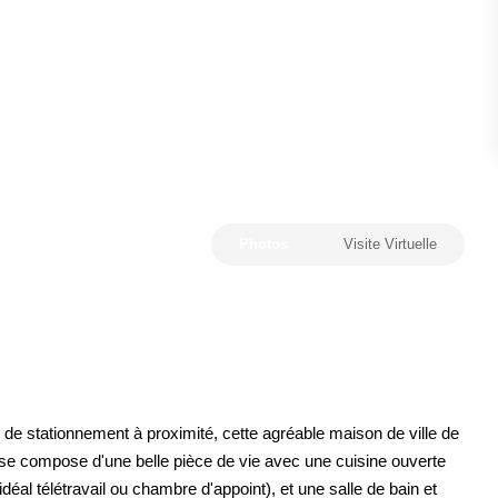
ESTIMATION
FAQ
NOS AVIS CLIENTS CERTIFIÉS
XTRANET LOCATAIRES / PROPRIÉTAIRES BAILLEU
Photos
Visite Virtuelle
RÉSEAUX SOCIAUX
NOS ACTUALITÉS
POLITIQUE DE CONFIDENTIALITÉ
de stationnement à proximité, cette agréable maison de ville de
lle se compose d'une belle pièce de vie avec une cuisine ouverte
GESTION DES COOKIES
l télétravail ou chambre d'appoint), et une salle de bain et