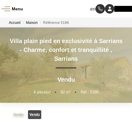
Menu
ACCUEIL
Accueil
Maison
Référence 5186
À VENDRE
Villa plain pied en exclusivité à Sarrians
- Charme, confort et tranquillité
,
À LOUER
Sarrians
NOS MÉTIERS
Vendu
Transaction
4
pièce(s)
•
92
m²
•
Réf : 5186
Gestion Locative
Vendu
Vendu
BIENS VENDUS