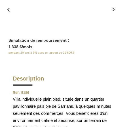
ESTIMATION
FAQ
NOS AVIS CLIENTS CERTIFIÉS
Simulation de remboursement :
1 338 €/mois
EXTRANET LOCATAIRES /
pendant 20 ans à 3% avec un apport de 26 800 €
PROPRIÉTAIRES BAILLEURS
Description
RÉSEAUX SOCIAUX
Réf : 5186
NOS ACTUALITÉS
Villa individuelle plain pied, située dans un quartier
pavillonnaire paisible de Sarrians, à quelques minutes
POLITIQUE DE CONFIDENTIALITÉ
seulement des commerces. Vous bénéficierez d'un
environnement calme et sécurisé, sur un terrain de