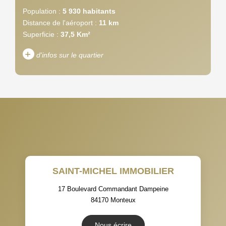
Population :
5 930 habitants
Distance de l'aéroport :
11 km
Superficie :
37,5 Km²
+
d'infos sur le quartier
DENSITÉ DE POPULATION
ENFANTS ET ADOLESCENTS
AGE MOYEN
REVENU MENSUEL PAR
MÉNAGE
TAUX DE PROPRIÉTAIRES
TAUX D'HABITATION
SAINT-MICHEL IMMOBILIER
TAXE FONCIÈRE
PART DES MÉNAGES SANS
VOITURE
17 Boulevard Commandant Dampeine
84170
Monteux
DISTANCE DE L'AÉROPORT :
SUPERFICIE :
Nous écrire