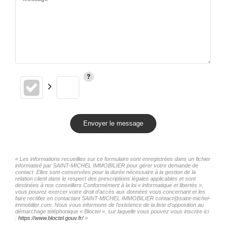
Envoyer le message
« Les informations recueillies sur ce formulaire sont enregistrées dans un fichier
informatisé par SAINT-MICHEL IMMOBILIER pour gérer votre demande de
contact. Elles sont conservées pour la durée nécessaire à la gestion de la
relation client dans le respect des prescriptions légales applicables et sont
destinées à nos conseillers Conformément à la loi « informatique et libertés »,
vous pouvez exercer votre droit d'accès aux données vous concernant et les
faire rectifier en contactant SAINT-MICHEL IMMOBILIER contact@saint-michel-
immobilier.com. Nous vous informons de l'existence de la liste d'opposition au
démarchage téléphonique « Bloctel », sur laquelle vous pouvez vous inscrire ici
:
https://www.bloctel.gouv.fr/
»