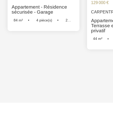
129 000 €
Appartement - Résidence
sécurisée - Garage
CARPENT
Apparteme
84
m²
4
pièce(s)
2
Terrasse 
Chambre(s)
Réf :
5216
privatif
44
m²
Chambre(s)