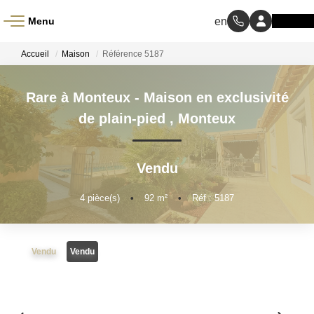
Menu
ACCUEIL
Accueil
Maison
Référence 5187
À VENDRE
Rare à Monteux - Maison en exclusivité
de plain-pied
,
Monteux
À LOUER
Vendu
NOS MÉTIERS
4
pièce(s)
•
92
m²
•
Réf : 5187
Transaction
Gestion Locative
Vendu
Vendu
BIENS VENDUS