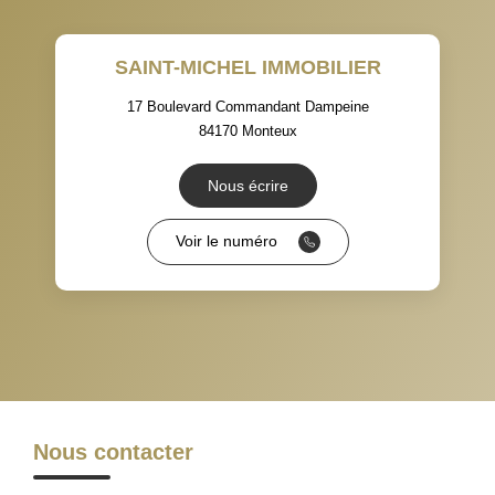
TAUX DE PROPRIÉTAIRES
TAUX D'HABITATION
SAINT-MICHEL IMMOBILIER
TAXE FONCIÈRE
PART DES MÉNAGES SANS
VOITURE
17 Boulevard Commandant Dampeine
84170
Monteux
DISTANCE DE L'AÉROPORT :
SUPERFICIE :
Nous écrire
RÉSULTATS DES LYCÉES
ECOLES ET CRÈCHES
Voir le numéro
RESTAURANTS ET CAFÉS
COMMERCES
MÉDECINS
Nous contacter