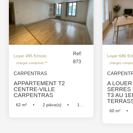
Ref:
Loyer 495 €/mois
Loyer 686 €/
873
charges comprises **
charges compris
CARPENTRAS
CARPENT
APPARTEMENT T2
A LOUER
CENTRE-VILLE
SERRES 
CARPENTRAS
T3 AU 1E
TERRASS
62
m²
2
pièce(s)
1
60
m²
Chambre(s)
Réf :
873
Chambre(s)