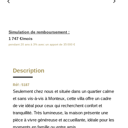
ESTIMATION
FAQ
Simulation de remboursement :
NOS AVIS CLIENTS CERTIFIÉS
1 747 €/mois
pendant 20 ans à 3% avec un apport de 35 000 €
EXTRANET LOCATAIRES /
PROPRIÉTAIRES BAILLEURS
Description
RÉSEAUX SOCIAUX
Réf : 5187
Seulement chez nous et située dans un quartier calme
NOS ACTUALITÉS
et sans vis-à-vis à Monteux, cette villa offre un cadre
de vie idéal pour ceux qui recherchent confort et
tranquillité. Très lumineuse, la maison présente une
POLITIQUE DE CONFIDENTIALITÉ
pièce à vivre généreuse et accueillante, idéale pour les
moments en famille ou entre amis.