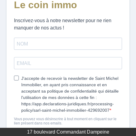
17 boulevard Commandant Dampeine