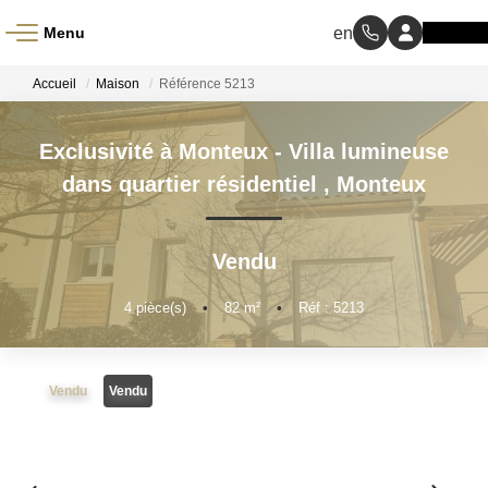
Menu
ACCUEIL
Accueil
Maison
Référence 5213
À VENDRE
Exclusivité à Monteux - Villa lumineuse
dans quartier résidentiel
,
Monteux
À LOUER
Vendu
NOS MÉTIERS
4
pièce(s)
•
82
m²
•
Réf : 5213
Transaction
Gestion Locative
Vendu
Vendu
BIENS VENDUS