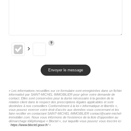
Envoyer le message
« Les informations recueillies sur ce formulaire sont enregistrées dans un fichier
informatisé par SAINT-MICHEL IMMOBILIER pour gérer votre demande de
contact. Elles sont conservées pour la durée nécessaire à la gestion de la
relation client dans le respect des prescriptions légales applicables et sont
destinées à nos conseillers Conformément à la loi « informatique et libertés »,
vous pouvez exercer votre droit d'accès aux données vous concernant et les
faire rectifier en contactant SAINT-MICHEL IMMOBILIER contact@saint-michel-
immobilier.com. Nous vous informons de l'existence de la liste d'opposition au
démarchage téléphonique « Bloctel », sur laquelle vous pouvez vous inscrire ici
:
https://www.bloctel.gouv.fr/
»