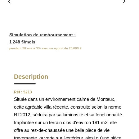
ESTIMATION
FAQ
Simulation de remboursement :
NOS AVIS CLIENTS CERTIFIÉS
1 248 €/mois
pendant 20 ans à 3% avec un apport de 25 000 €
EXTRANET LOCATAIRES /
PROPRIÉTAIRES BAILLEURS
Description
RÉSEAUX SOCIAUX
Réf : 5213
Située dans un environnement calme de Monteux,
NOS ACTUALITÉS
cette agréable villa récente, construite selon la norme
RT2012, séduira par sa luminosité et sa fonctionnalité.
Implantée sur un terrain clos d'environ 181 m2, elle
POLITIQUE DE CONFIDENTIALITÉ
offre au rez-de-chaussée une belle pièce de vie
traversante, ouverte sur l'extérieur, ainsi qu'une pièce