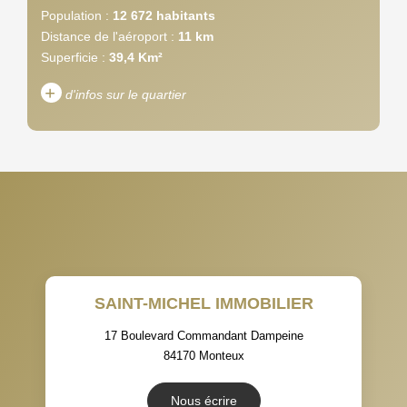
Population :
12 672 habitants
Distance de l'aéroport :
11 km
Superficie :
39,4 Km²
+
d'infos sur le quartier
DENSITÉ DE POPULATION
ENFANTS ET ADOLESCENTS
AGE MOYEN
REVENU MENSUEL PAR
MÉNAGE
TAUX DE PROPRIÉTAIRES
TAUX D'HABITATION
SAINT-MICHEL IMMOBILIER
TAXE FONCIÈRE
PART DES MÉNAGES SANS
VOITURE
17 Boulevard Commandant Dampeine
84170
Monteux
DISTANCE DE L'AÉROPORT :
SUPERFICIE :
Nous écrire