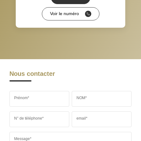
RÉSULTATS DES LYCÉES
ECOLES ET CRÈCHES
Voir le numéro
RESTAURANTS ET CAFÉS
COMMERCES
MÉDECINS
Nous contacter
Prénom*
NOM*
N° de téléphone*
email*
Message*