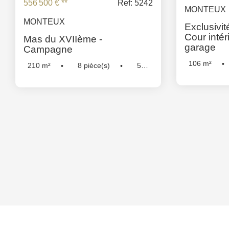
556 500 €
**
Ref: 5242
MONTEUX
MONTEUX
Exclusivit
Cour intér
Mas du XVIIème -
garage
Campagne
106
m²
210
m²
8
pièce(s)
5
Chambre(s)
Chambre(s)
Réf :
5242