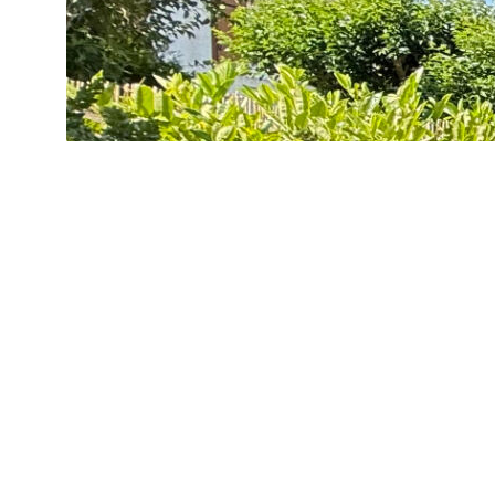
Simulation de remboursement :
1 373 €/mois
pendant 20 ans à 3% avec un apport de 27 500 €
Description
Réf : 5257
Idéalement située à proximité immédiate des commerces, 
saura séduire les familles à la recherche d'un cadre de vie p
Vous découvrirez un espace de vie convivial et lumineux, par
joli jardin pour profiter des beaux jours. Un garage et un car