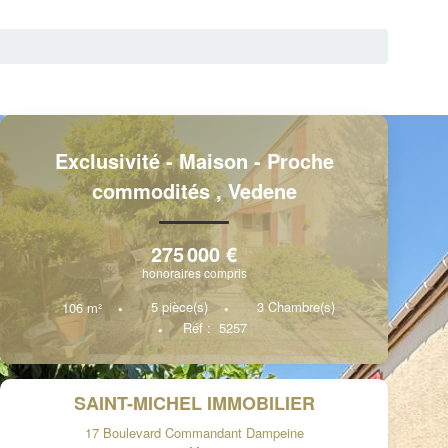
Exclusivité - Maison - Proche
commodités
,
Vedene
275 000 €
honoraires compris
5
pièce(s)
3
Chambre(s)
106
m²
Réf :
5257
SAINT-MICHEL IMMOBILIER
17 Boulevard Commandant Dampeine