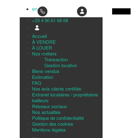
Menu
04.90.61.68.68
Mon compte
+33 4 90 61 68 68
Accueil
À VENDRE
À LOUER
Nos métiers
Transaction
Gestion locative
Biens vendus
Estimation
FAQ
Nos avis clients certifiés
Extranet locataires / propriétaires
bailleurs
Réseaux sociaux
Nos actualités
Politique de confidentialité
Gestion des cookies
Mentions légales