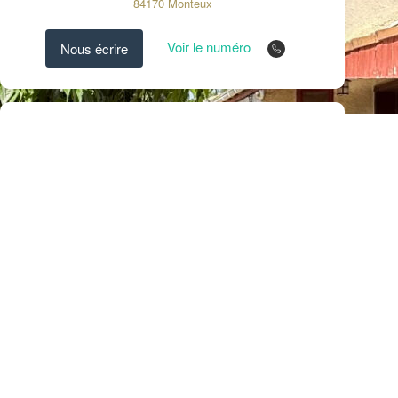
84170
Monteux
Voir le numéro
Nous écrire
Votre Conseiller :
CHAPON Sophie
,
Agent commercial
Contacter par mail
Voir le numéro