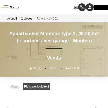
Menu
ACCUEIL
Accueil
2 pièces
Référence 4651
À VENDRE
Appartement Monteux type 2, 49.40 m2
de surface avec garage
,
Monteux
À LOUER
Vendu
NOS MÉTIERS
2
pièce(s)
•
49
m²
•
Réf : 4651
Transaction
Gestion Locative
Vendu
Picto exclusivité 2
BIENS VENDUS