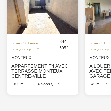
Ref:
Loyer 690 €/mois
Loyer 631 €/
5052
charges comprises **
charges compris
MONTEUX
MONTEUX
APPARTEMENT T4 AVEC
A LOUER
TERRASSE MONTEUX
AVEC TE
CENTRE-VILLE
GARAGE
106
m²
4
pièce(s)
2
49
m²
Chambre(s)
Réf :
5052
Chambre(s)