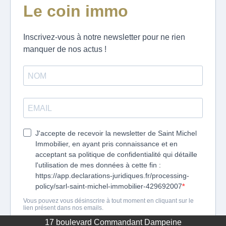
17 boulevard Commandant Dampeine