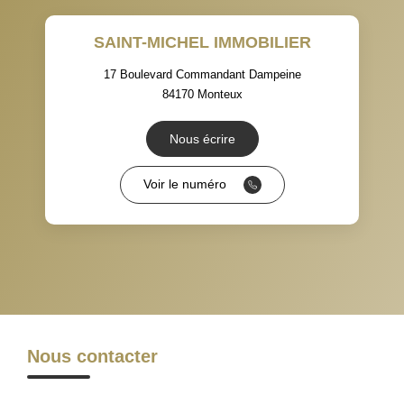
TAUX DE PROPRIÉTAIRES
TAUX D'HABITATION
SAINT-MICHEL IMMOBILIER
TAXE FONCIÈRE
PART DES MÉNAGES SANS
VOITURE
17 Boulevard Commandant Dampeine
84170
Monteux
DISTANCE DE L'AÉROPORT :
SUPERFICIE :
Nous écrire
RÉSULTATS DES LYCÉES
ECOLES ET CRÈCHES
Voir le numéro
RESTAURANTS ET CAFÉS
COMMERCES
MÉDECINS
Nous contacter