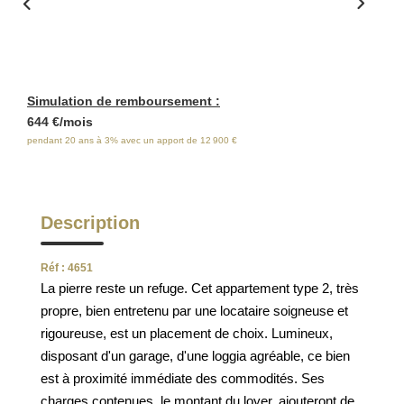
ESTIMATION
FAQ
Simulation de remboursement :
NOS AVIS CLIENTS CERTIFIÉS
644 €/mois
pendant 20 ans à 3% avec un apport de 12 900 €
EXTRANET LOCATAIRES /
PROPRIÉTAIRES BAILLEURS
Description
RÉSEAUX SOCIAUX
Réf : 4651
La pierre reste un refuge. Cet appartement type 2, très
NOS ACTUALITÉS
propre, bien entretenu par une locataire soigneuse et
rigoureuse, est un placement de choix. Lumineux,
disposant d'un garage, d'une loggia agréable, ce bien
POLITIQUE DE CONFIDENTIALITÉ
est à proximité immédiate des commodités. Ses
charges contenues, le montant du loyer, ajouteront de