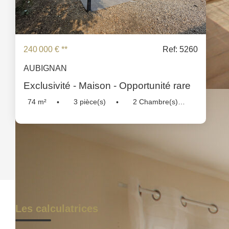
240 000 €
**
Ref: 5260
AUBIGNAN
Exclusivité - Maison - Opportunité rare
74
m²
3
pièce(s)
2
Chambre(s)
Réf :
5260
Les calculatrices