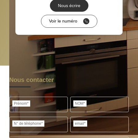
Nous écrire
RÉSULTATS DES LYCÉES
ECOLES ET CRÈCHES
Voir le numéro
RESTAURANTS ET CAFÉS
COMMERCES
MÉDECINS
Nous contacter
Prénom*
NOM*
N° de téléphone*
email*