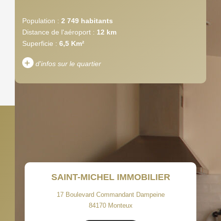
Population :
2 749 habitants
Distance de l'aéroport :
12 km
Superficie :
6,5 Km²
+
d'infos sur le quartier
DENSITÉ DE POPULATION
ENFANTS ET ADOLESCENTS
AGE MOYEN
REVENU MENSUEL PAR
MÉNAGE
TAUX DE PROPRIÉTAIRES
TAUX D'HABITATION
SAINT-MICHEL IMMOBILIER
TAXE FONCIÈRE
PART DES MÉNAGES SANS
VOITURE
17 Boulevard Commandant Dampeine
84170
Monteux
DISTANCE DE L'AÉROPORT :
SUPERFICIE :