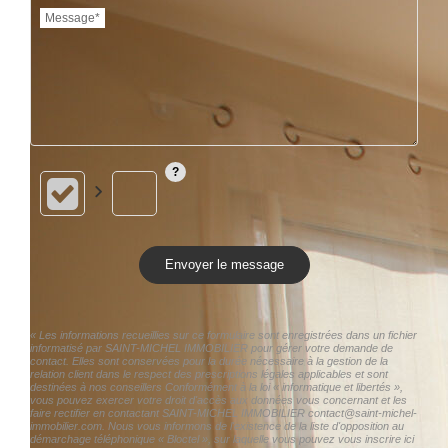
Message*
Envoyer le message
« Les informations recueillies sur ce formulaire sont enregistrées dans un fichier
informatisé par SAINT-MICHEL IMMOBILIER pour gérer votre demande de
contact. Elles sont conservées pour la durée nécessaire à la gestion de la
relation client dans le respect des prescriptions légales applicables et sont
destinées à nos conseillers Conformément à la loi « informatique et libertés »,
vous pouvez exercer votre droit d'accès aux données vous concernant et les
faire rectifier en contactant SAINT-MICHEL IMMOBILIER contact@saint-michel-
immobilier.com. Nous vous informons de l'existence de la liste d'opposition au
démarchage téléphonique « Bloctel », sur laquelle vous pouvez vous inscrire ici