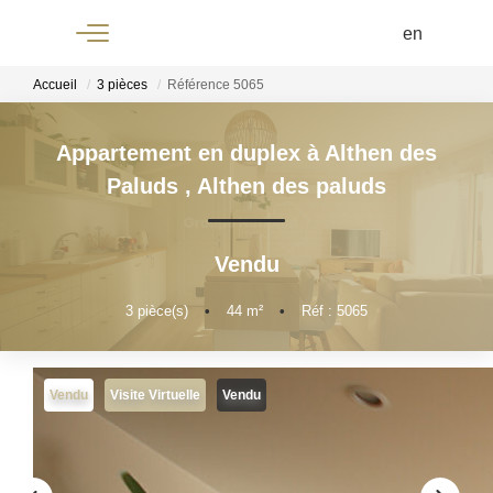
Menu
Accueil
3 pièces
Référence 5065
Appartement en duplex à Althen des
+33 4 90
Paluds
,
Althen des paluds
61 68 68
Vendu
3
pièce(s)
•
44
m²
•
Réf : 5065
ACCUEIL
À
Vendu
Visite Virtuelle
Vendu
VENDRE
À LOUER