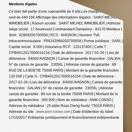
Mentions légales
Ce bien fait partie d'une copropriété de 9 lots.Les charges annuelles
sont de 440.16€.
Affichage des informations légales : SAINT-MICHEL
IMMOBILIER | Raison sociale : SAINT MICHEL IMMOBILIER | Adresse
siège social : 17 boulevard Commandant Dampeine - 84170 Monteux |
Siret : 42969200700058 | RCS : AVIGNON | Numero TVA
Intracommunautaire : FR6242969200700058 | Forme juridique : SARL |
Capital social : 8 000 | Assurance RCP : 120137405 |
Carte T :
CPI84012017000016154 | Date de délivrance : 2017-01-26 | Lieu de
délivrance : 84000 AVIGNON | Caisse de garantie financière : GALIAN. |
N° de caisse de garantie : 23056L | Adresse caisse de garantie : 89
RUE DE LA BOETIE 75008 PARIS | Montant de la garantie financière :
120 000 | Carte G : CPI84012017000016154 | Date de délivrance :
2017-01-26 | Lieu de délivrance : 84000 AVIGNON | Caisse de garantie
financière : GALIAN | N° de caisse de garantie : 23056L | Adresse
caisse de garantie : 89 rue de la boetie 75008 PARIS | Montant de la
garantie financière : 360 000 | Nom du médiateur : ANM CONSO |
Adresse du médiateur : 25 allée Rose Dieng Kuntz, 75019 PARIS |
Adresse du site :
www.anm-conso.com
| Date d'obtention du label :
17/10/2017
Entreprise juridiquement et financièrement indépendante