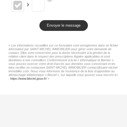
Envoyer le message
« Les informations recueillies sur ce formulaire sont enregistrées dans un fichier
informatisé par SAINT-MICHEL IMMOBILIER pour gérer votre demande de
contact. Elles sont conservées pour la durée nécessaire à la gestion de la
relation client dans le respect des prescriptions légales applicables et sont
destinées à nos conseillers Conformément à la loi « informatique et libertés »,
vous pouvez exercer votre droit d'accès aux données vous concernant et les
faire rectifier en contactant SAINT-MICHEL IMMOBILIER contact@saint-michel-
immobilier.com. Nous vous informons de l'existence de la liste d'opposition au
démarchage téléphonique « Bloctel », sur laquelle vous pouvez vous inscrire ici
:
https://www.bloctel.gouv.fr/
»