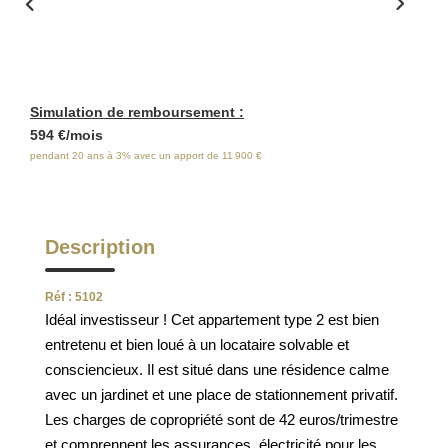
ESTIMATION
FAQ
Simulation de remboursement :
NOS AVIS CLIENTS CERTIFIÉS
594 €/mois
pendant 20 ans à 3% avec un apport de 11 900 €
EXTRANET LOCATAIRES /
PROPRIÉTAIRES BAILLEURS
Description
RÉSEAUX SOCIAUX
Réf : 5102
Idéal investisseur ! Cet appartement type 2 est bien
NOS ACTUALITÉS
entretenu et bien loué à un locataire solvable et
consciencieux. Il est situé dans une résidence calme
avec un jardinet et une place de stationnement privatif.
POLITIQUE DE CONFIDENTIALITÉ
Les charges de copropriété sont de 42 euros/trimestre
et comprennent les assurances, électricité pour les