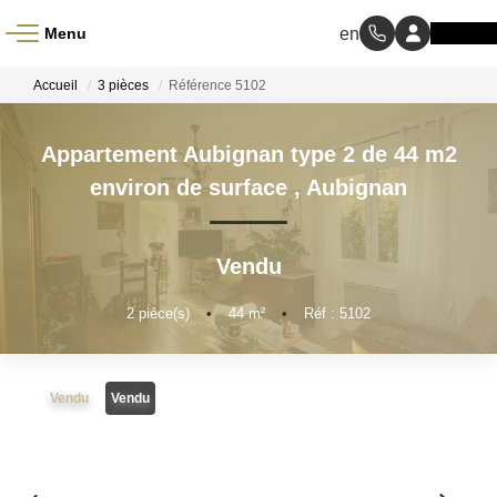
Menu
ACCUEIL
Accueil
3 pièces
Référence 5102
À VENDRE
Appartement Aubignan type 2 de 44 m2
environ de surface
,
Aubignan
À LOUER
Vendu
NOS MÉTIERS
2
pièce(s)
•
44
m²
•
Réf : 5102
Transaction
Gestion Locative
Vendu
Vendu
BIENS VENDUS