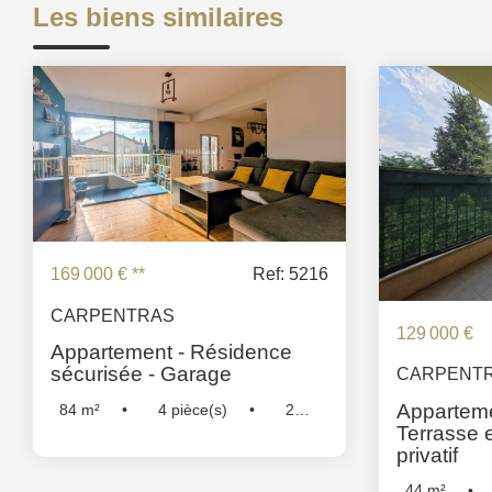
Les biens similaires
169 000 €
**
Ref: 5216
CARPENTRAS
129 000 €
Appartement - Résidence
sécurisée - Garage
CARPENT
Apparteme
84
m²
4
pièce(s)
2
Terrasse 
Chambre(s)
Réf :
5216
privatif
44
m²