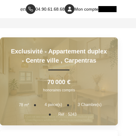
04.90.61.68.68
Mon compte
Exclusivité - Appartement duplex
- Centre ville
,
Carpentras
70 000 €
honoraires compris
4
pièce(s)
3
Chambre(s)
78
m²
Réf :
5243