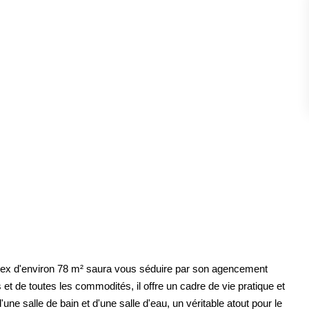
ESTIMATION
FAQ
NOS AVIS CLIENTS CERTIFIÉS
XTRANET LOCATAIRES / PROPRIÉTAIRES BAILLEU
RÉSEAUX SOCIAUX
NOS ACTUALITÉS
POLITIQUE DE CONFIDENTIALITÉ
uplex d'environ 78 m² saura vous séduire par son agencement
et de toutes les commodités, il offre un cadre de vie pratique et
GESTION DES COOKIES
e salle de bain et d'une salle d'eau, un véritable atout pour le