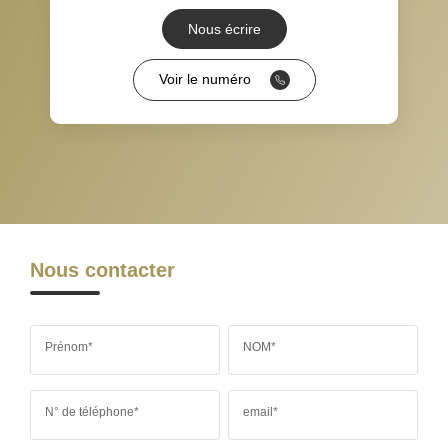
Nous écrire
RÉSULTATS DES LYCÉES
ECOLES ET CRÈCHES
Voir le numéro
RESTAURANTS ET CAFÉS
COMMERCES
MÉDECINS
Nous contacter
Prénom*
NOM*
N° de téléphone*
email*