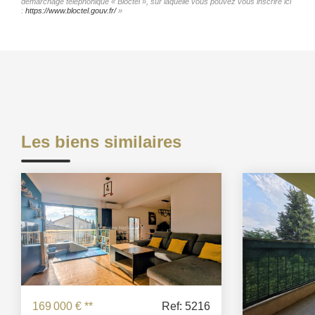
démarchage téléphonique « Bloctel », sur laquelle vous pouvez vous inscrire ici
:
https://www.bloctel.gouv.fr/
»
Les biens similaires
169 000 €
**
Ref: 5216