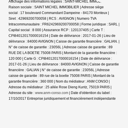
Affichage des informations légales : SAINT-MICHEL IMMOBILIER |
Raison sociale : SAINT MICHEL IMMOBILIER | Adresse siège
social : 17 boulevard Commandant Dampeine - 84170 Monteux |
Siret : 42969200700058 | RCS : AVIGNON | Numero TVA
Intracommunautaire : FR6242969200700058 | Forme juridique : SARL |
Capital social : 8 000 | Assurance RCP : 120137405 |
Carte T :
CPI84012017000016154 | Date de délivrance : 2017-01-26 | Lieu de
délivrance : 84000 AVIGNON | Caisse de garantie financière : GALIAN. |
N° de caisse de garantie : 23056L | Adresse caisse de garantie : 89
RUE DE LA BOETIE 75008 PARIS | Montant de la garantie financière :
120 000 | Carte G : CPI84012017000016154 | Date de délivrance :
2017-01-26 | Lieu de délivrance : 84000 AVIGNON | Caisse de garantie
financière : GALIAN | N° de caisse de garantie : 23056L | Adresse
caisse de garantie : 89 rue de la boetie 75008 PARIS | Montant de la
garantie financière : 360 000 | Nom du médiateur : ANM CONSO |
Adresse du médiateur : 25 allée Rose Dieng Kuntz, 75019 PARIS |
Adresse du site :
www.anm-conso.com
| Date d'obtention du label :
17/10/2017
Entreprise juridiquement et financièrement indépendante