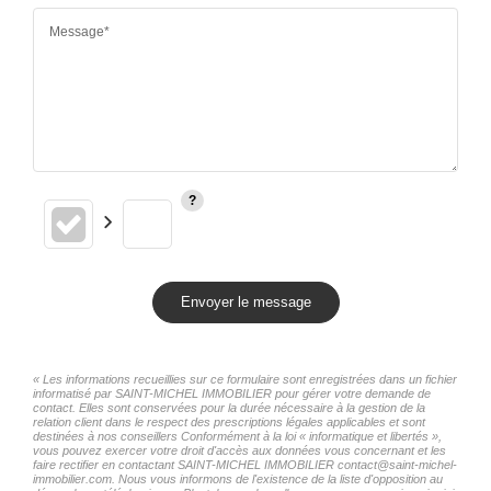
Message*
Envoyer le message
« Les informations recueillies sur ce formulaire sont enregistrées dans un fichier
informatisé par SAINT-MICHEL IMMOBILIER pour gérer votre demande de
contact. Elles sont conservées pour la durée nécessaire à la gestion de la
relation client dans le respect des prescriptions légales applicables et sont
destinées à nos conseillers Conformément à la loi « informatique et libertés »,
vous pouvez exercer votre droit d'accès aux données vous concernant et les
faire rectifier en contactant SAINT-MICHEL IMMOBILIER contact@saint-michel-
immobilier.com. Nous vous informons de l'existence de la liste d'opposition au