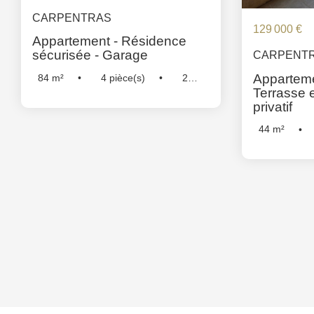
CARPENTRAS
129 000 €
Appartement - Résidence
sécurisée - Garage
CARPENT
Apparteme
84
m²
4
pièce(s)
2
Terrasse 
Chambre(s)
Réf :
5216
privatif
44
m²
Chambre(s)