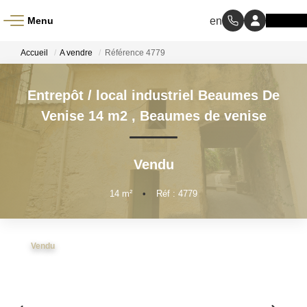
Menu
ACCUEIL
Accueil
A vendre
Référence 4779
À VENDRE
Entrepôt / local industriel Beaumes De
Venise 14 m2
,
Beaumes de venise
À LOUER
Vendu
NOS MÉTIERS
14
m²
•
Réf : 4779
Transaction
Gestion Locative
Vendu
BIENS VENDUS