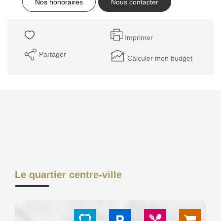
Nos honoraires
Nous contacter
GESTION DES COOKIES
MENTIONS LÉGALES
Imprimer
Partager
Calculer mon budget
Le quartier centre-ville