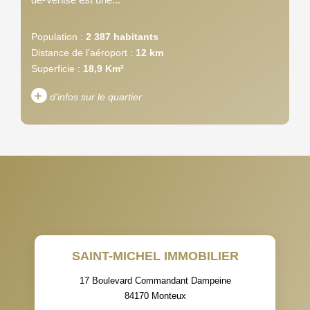
Population :
2 387 habitants
Distance de l'aéroport :
12 km
Superficie :
18,9 Km²
+
d'infos sur le quartier
DENSITÉ DE POPULATION
ENFANTS ET ADOLESCENTS
AGE MOYEN
REVENU MENSUEL PAR
MÉNAGE
TAUX DE PROPRIÉTAIRES
TAUX D'HABITATION
SAINT-MICHEL IMMOBILIER
TAXE FONCIÈRE
PART DES MÉNAGES SANS
VOITURE
17 Boulevard Commandant Dampeine
84170
Monteux
DISTANCE DE L'AÉROPORT :
SUPERFICIE :