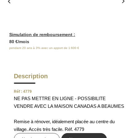
ESTIMATION
FAQ
Simulation de remboursement :
NOS AVIS CLIENTS CERTIFIÉS
80 €/mois
pendant 20 ans à 3% avec un apport de 1 600 €
EXTRANET LOCATAIRES /
PROPRIÉTAIRES BAILLEURS
Description
RÉSEAUX SOCIAUX
Réf : 4779
NE PAS METTRE EN LIGNE - POSSIBILITE
NOS ACTUALITÉS
VENDRE AVEC LA MAISON CANADAS A BEAUMES
Remise à rénover, idéalement placée au centre du
POLITIQUE DE CONFIDENTIALITÉ
village. Accès très facile. Réf. 4779