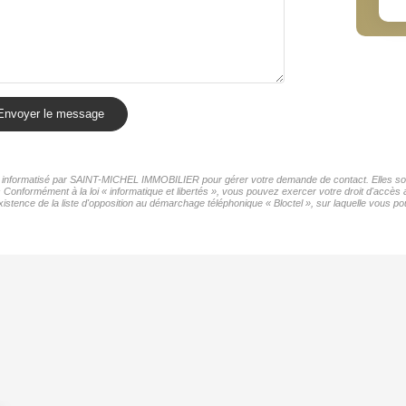
Envoyer le message
ier informatisé par SAINT-MICHEL IMMOBILIER pour gérer votre demande de contact. Elles sont
rs Conformément à la loi « informatique et libertés », vous pouvez exercer votre droit d'acc
ence de la liste d'opposition au démarchage téléphonique « Bloctel », sur laquelle vous pou