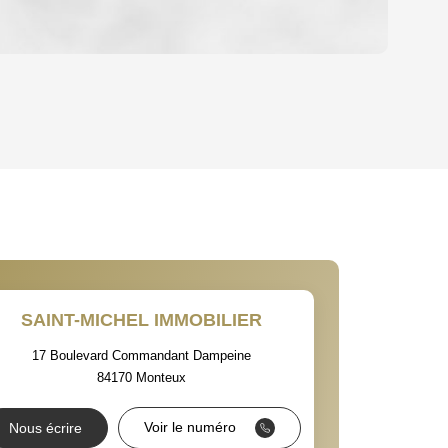
OYEN
HABITATION
CE DE L'AÉROPORT :
 ET CRÈCHES
SAINT-MICHEL IMMOBILIER
17 Boulevard Commandant Dampeine
84170
Monteux
NS
Voir le numéro
Nous écrire