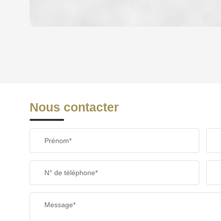
DENSITÉ DE POPULATION
REVENU MENSUEL PAR MÉNAGE
Nous contacter
TAXE FONCIÈRE
Prénom*
SUPERFICIE :
N° de téléphone*
RESTAURANTS ET CAFÉS
Message*