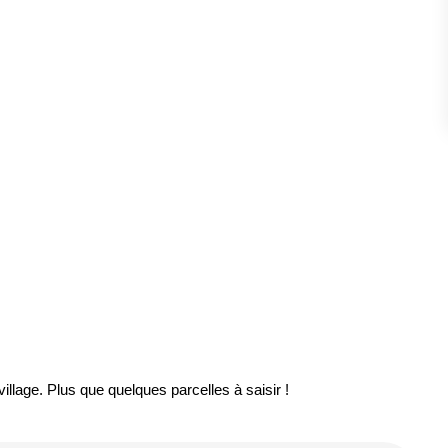
ESTIMATION
FAQ
NOS AVIS CLIENTS CERTIFIÉS
XTRANET LOCATAIRES / PROPRIÉTAIRES BAILLEU
RÉSEAUX SOCIAUX
NOS ACTUALITÉS
POLITIQUE DE CONFIDENTIALITÉ
llage. Plus que quelques parcelles à saisir !
GESTION DES COOKIES