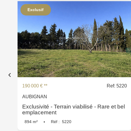
Exclusif
190 000 €
**
Ref: 5220
AUBIGNAN
Exclusivité - Terrain viabilisé - Rare et bel
emplacement
894
m²
Réf :
5220