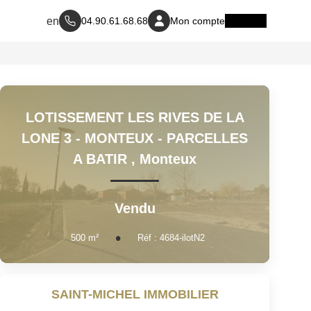
04.90.61.68.68
Mon compte
LOTISSEMENT LES RIVES DE LA
LONE 3 - MONTEUX - PARCELLES
A BATIR
,
Monteux
Vendu
500
m²
Réf :
4684-ilotN2
SAINT-MICHEL IMMOBILIER