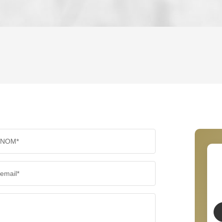
ENFANTS ET ADOLESCENTS
AGE M
TAUX DE PROPRIÉTAIRES
TAUX D'
PART DES MÉNAGES SANS VOITURE
DISTAN
NOM*
RÉSULTATS DES LYCÉES
ECOLES
email*
COMMERCES
MÉDECI