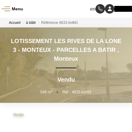
Menu
ACCUEIL
Accueil
à bâtir
Référence 4633-ilotM1
À VENDRE
LOTISSEMENT LES RIVES DE LA LONE
3 - MONTEUX - PARCELLES A BATIR
,
À LOUER
Monteux
NOS MÉTIERS
Vendu
Transaction
549
m²
•
Réf : 4633-ilotM1
Gestion Locative
Vendu
BIENS VENDUS