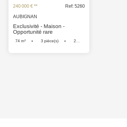
240 000 €
**
Ref: 5260
AUBIGNAN
Exclusivité - Maison -
Opportunité rare
74
m²
3
pièce(s)
2
Chambre(s)
Réf :
5260