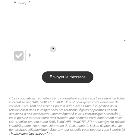
Message*
Envoyer le message
« Les informations recueillies sur ce formulaire sont enregistrées dans un fichier
informatisé par SAINT-MICHEL IMMOBILIER pour gérer votre demande de
contact. Elles sont conservées pour la durée nécessaire à la gestion de la
relation client dans le respect des prescriptions légales applicables et sont
destinées à nos conseillers Conformément à la loi « informatique et libertés »,
vous pouvez exercer votre droit d'accès aux données vous concernant et les
faire rectifier en contactant SAINT-MICHEL IMMOBILIER contact@saint-michel-
immobilier.com. Nous vous informons de l'existence de la liste d'opposition au
démarchage téléphonique « Bloctel », sur laquelle vous pouvez vous inscrire ici
:
https://www.bloctel.gouv.fr/
»