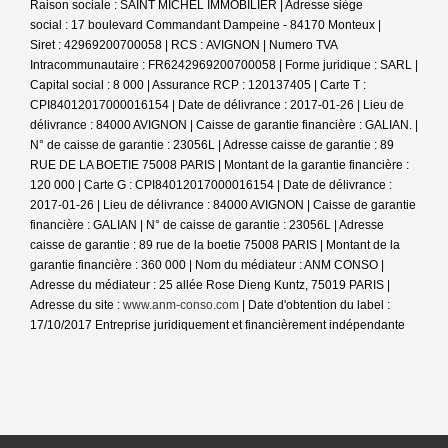
Raison sociale : SAINT MICHEL IMMOBILIER | Adresse siège
social : 17 boulevard Commandant Dampeine - 84170 Monteux |
Siret : 42969200700058 | RCS : AVIGNON | Numero TVA
Intracommunautaire : FR6242969200700058 | Forme juridique : SARL |
Capital social : 8 000 | Assurance RCP : 120137405 |
Carte T :
CPI84012017000016154 | Date de délivrance : 2017-01-26 | Lieu de
délivrance : 84000 AVIGNON | Caisse de garantie financière : GALIAN. |
N° de caisse de garantie : 23056L | Adresse caisse de garantie : 89
RUE DE LA BOETIE 75008 PARIS | Montant de la garantie financière :
120 000 | Carte G : CPI84012017000016154 | Date de délivrance :
2017-01-26 | Lieu de délivrance : 84000 AVIGNON | Caisse de garantie
financière : GALIAN | N° de caisse de garantie : 23056L | Adresse
caisse de garantie : 89 rue de la boetie 75008 PARIS | Montant de la
garantie financière : 360 000 | Nom du médiateur : ANM CONSO |
Adresse du médiateur : 25 allée Rose Dieng Kuntz, 75019 PARIS |
Adresse du site :
www.anm-conso.com
| Date d'obtention du label :
17/10/2017
Entreprise juridiquement et financièrement indépendante