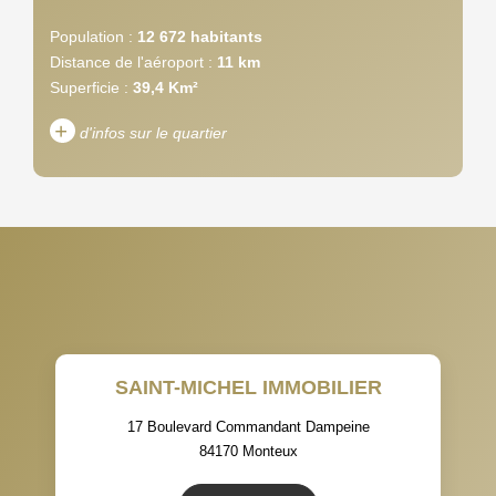
Population :
12 672 habitants
Distance de l'aéroport :
11 km
Superficie :
39,4 Km²
+
d'infos sur le quartier
DENSITÉ DE POPULATION
ENFANTS ET ADOLESCENTS
AGE MOYEN
REVENU MENSUEL PAR
MÉNAGE
TAUX DE PROPRIÉTAIRES
TAUX D'HABITATION
SAINT-MICHEL IMMOBILIER
TAXE FONCIÈRE
PART DES MÉNAGES SANS
VOITURE
17 Boulevard Commandant Dampeine
84170
Monteux
DISTANCE DE L'AÉROPORT :
SUPERFICIE :