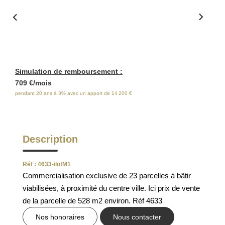
ESTIMATION
FAQ
NOS AVIS CLIENTS CERTIFIÉS
Simulation de remboursement :
709 €/mois
EXTRANET LOCATAIRES /
pendant 20 ans à 3% avec un apport de 14 200 €
PROPRIÉTAIRES BAILLEURS
Description
RÉSEAUX SOCIAUX
Réf : 4633-ilotM1
NOS ACTUALITÉS
Commercialisation exclusive de 23 parcelles à bâtir
viabilisées, à proximité du centre ville. Ici prix de vente
POLITIQUE DE CONFIDENTIALITÉ
de la parcelle de 528 m2 environ. Réf 4633
Nos honoraires
Nous contacter