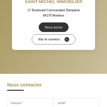
SAINT-MICHEL IMMOBILIER
TAXE FONCIÈRE
PART DES MÉNAGES SANS
VOITURE
17 Boulevard Commandant Dampeine
84170
Monteux
DISTANCE DE L'AÉROPORT :
SUPERFICIE :
Nous écrire
RÉSULTATS DES LYCÉES
ECOLES ET CRÈCHES
Voir le numéro
RESTAURANTS ET CAFÉS
COMMERCES
MÉDECINS
Nous contacter
Prénom*
NOM*