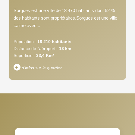
Sorgues est une ville de 18 470 habitants dont 52 %
des habitants sont propriétaires.Sorgues est une ville
calme avec...
Population :
18 210 habitants
Distance de l'aéroport :
13 km
Superficie :
33,4 Km²
+
d'infos sur le quartier
DENSITÉ DE POPULATION
ENFANTS ET ADOLESCENTS
AGE MOYEN
REVENU MENSUEL PAR
MÉNAGE
TAUX DE PROPRIÉTAIRES
TAUX D'HABITATION