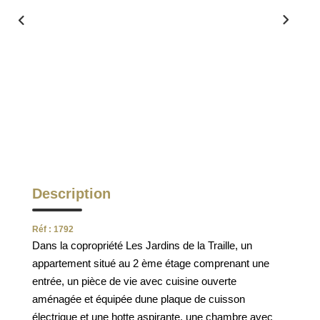
ESTIMATION
FAQ
NOS AVIS CLIENTS CERTIFIÉS
EXTRANET LOCATAIRES /
PROPRIÉTAIRES BAILLEURS
Description
RÉSEAUX SOCIAUX
Réf : 1792
NOS ACTUALITÉS
Dans la copropriété Les Jardins de la Traille, un
appartement situé au 2 ème étage comprenant une
entrée, un pièce de vie avec cuisine ouverte
POLITIQUE DE CONFIDENTIALITÉ
aménagée et équipée dune plaque de cuisson
électrique et une hotte aspirante, une chambre avec