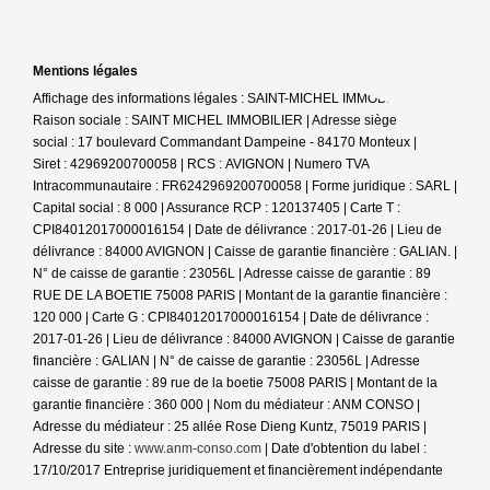
Mentions légales
Affichage des informations légales : SAINT-MICHEL IMMOBILIER |
Raison sociale : SAINT MICHEL IMMOBILIER | Adresse siège
social : 17 boulevard Commandant Dampeine - 84170 Monteux |
Siret : 42969200700058 | RCS : AVIGNON | Numero TVA
Intracommunautaire : FR6242969200700058 | Forme juridique : SARL |
Capital social : 8 000 | Assurance RCP : 120137405 |
Carte T :
CPI84012017000016154 | Date de délivrance : 2017-01-26 | Lieu de
délivrance : 84000 AVIGNON | Caisse de garantie financière : GALIAN. |
N° de caisse de garantie : 23056L | Adresse caisse de garantie : 89
RUE DE LA BOETIE 75008 PARIS | Montant de la garantie financière :
120 000 | Carte G : CPI84012017000016154 | Date de délivrance :
2017-01-26 | Lieu de délivrance : 84000 AVIGNON | Caisse de garantie
financière : GALIAN | N° de caisse de garantie : 23056L | Adresse
caisse de garantie : 89 rue de la boetie 75008 PARIS | Montant de la
garantie financière : 360 000 | Nom du médiateur : ANM CONSO |
Adresse du médiateur : 25 allée Rose Dieng Kuntz, 75019 PARIS |
Adresse du site :
www.anm-conso.com
| Date d'obtention du label :
17/10/2017
Entreprise juridiquement et financièrement indépendante