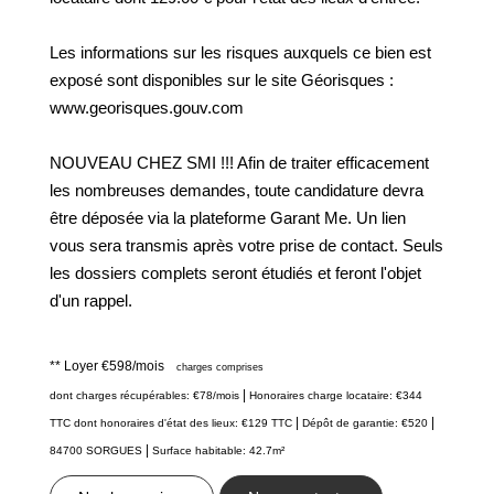
Les informations sur les risques auxquels ce bien est
exposé sont disponibles sur le site Géorisques :
www.georisques.gouv.com
NOUVEAU CHEZ SMI !!! Afin de traiter efficacement
les nombreuses demandes, toute candidature devra
être déposée via la plateforme Garant Me. Un lien
vous sera transmis après votre prise de contact. Seuls
les dossiers complets seront étudiés et feront l'objet
d'un rappel.
**
Loyer €598/mois
charges comprises
|
dont charges récupérables: €78/mois
Honoraires charge locataire: €344
|
|
TTC
dont honoraires d'état des lieux: €129 TTC
Dépôt de garantie: €520
|
84700 SORGUES
Surface habitable: 42.7m²