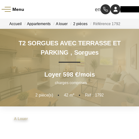
Menu
ACCUEIL
Accueil
Appartements
A louer
2 pièces
Référence 1792
À VENDRE
T2 SORGUES AVEC TERRASSE ET
PARKING
,
Sorgues
À LOUER
Loyer 598 €/mois
NOS MÉTIERS
charges comprises
Transaction
2
pièce(s)
•
42
m²
•
Réf : 1792
Gestion Locative
A Louer
BIENS VENDUS