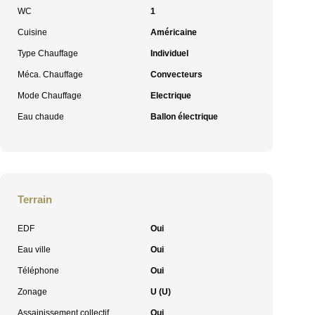
WC
1
Cuisine
Américaine
Type Chauffage
Individuel
Méca. Chauffage
Convecteurs
Mode Chauffage
Electrique
Eau chaude
Ballon électrique
Terrain
EDF
Oui
Eau ville
Oui
Téléphone
Oui
Zonage
U (U)
Assainissement collectif
Oui