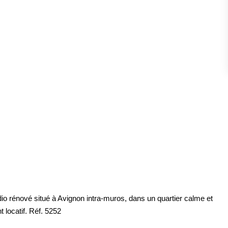
ESTIMATION
FAQ
NOS AVIS CLIENTS CERTIFIÉS
XTRANET LOCATAIRES / PROPRIÉTAIRES BAILLEU
RÉSEAUX SOCIAUX
NOS ACTUALITÉS
POLITIQUE DE CONFIDENTIALITÉ
io rénové situé à Avignon intra-muros, dans un quartier calme et
 locatif. Réf. 5252
GESTION DES COOKIES