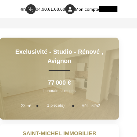
04.90.61.68.68
Mon compte
Exclusivité - Studio - Rénové
,
Avignon
77 000 €
honoraires compris
1
pièce(s)
23
m²
Réf :
5252
SAINT-MICHEL IMMOBILIER