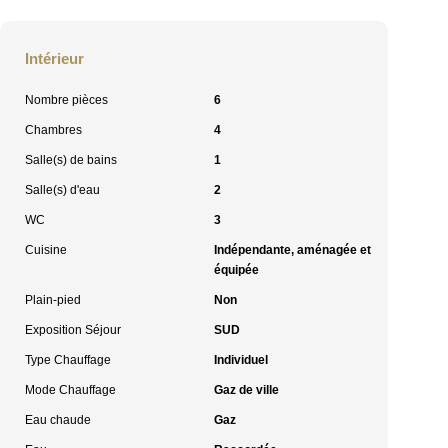
Intérieur
Nombre pièces
6
Chambres
4
Salle(s) de bains
1
Salle(s) d'eau
2
WC
3
Cuisine
Indépendante, aménagée et
équipée
Plain-pied
Non
Exposition Séjour
SUD
Type Chauffage
Individuel
Mode Chauffage
Gaz de ville
Eau chaude
Gaz