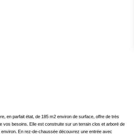
ESTIMATION
FAQ
NOS AVIS CLIENTS CERTIFIÉS
XTRANET LOCATAIRES / PROPRIÉTAIRES BAILLEU
RÉSEAUX SOCIAUX
NOS ACTUALITÉS
POLITIQUE DE CONFIDENTIALITÉ
 en parfait état, de 185 m2 environ de surface, offre de très
 vos besoins. Elle est construite sur un terrain clos et arboré de
GESTION DES COOKIES
m2 environ. En rez-de-chaussée découvrez une entrée avec