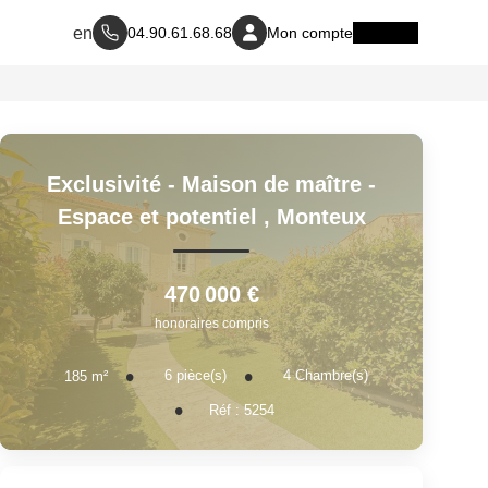
04.90.61.68.68
Mon compte
Exclusivité - Maison de maître -
Espace et potentiel
,
Monteux
470 000 €
honoraires compris
6
pièce(s)
4
Chambre(s)
185
m²
Réf :
5254