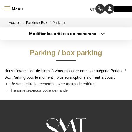
Menu
ACCUEIL
Accueil
Parking / Box
Parking
Modifier les critères de recherche
À VENDRE
Type de transaction
Localisation
Acheter
Localisation
Parking / box parking
Type de bien
À LOUER
Sélectionnez...
Surface min
NOS MÉTIERS
Nous n'avons pas de biens à vous proposer dans la catégorie Parking /
Budget max
Box Parking pour le moment , plusieurs options s'offrent à vous :
Re-soumettre la recherche avec moins de critères.
Transaction
Plus de critères
Transmettez-nous votre demande
Gestion Locative
Créer une alerte
BIENS VENDUS