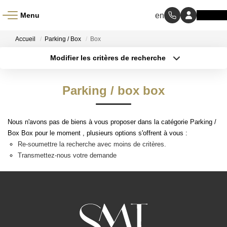
Menu
ACCUEIL
Accueil
Parking / Box
Box
Modifier les critères de recherche
À VENDRE
Type de transaction
Localisation
Acheter
Localisation
Parking / box box
Type de bien
À LOUER
Sélectionnez...
Surface min
NOS MÉTIERS
Nous n'avons pas de biens à vous proposer dans la catégorie Parking /
Budget max
Box Box pour le moment , plusieurs options s'offrent à vous :
Re-soumettre la recherche avec moins de critères.
Transaction
Plus de critères
Transmettez-nous votre demande
Gestion Locative
Créer une alerte
BIENS VENDUS