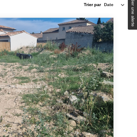
Créer une alerte
Trier par
RS