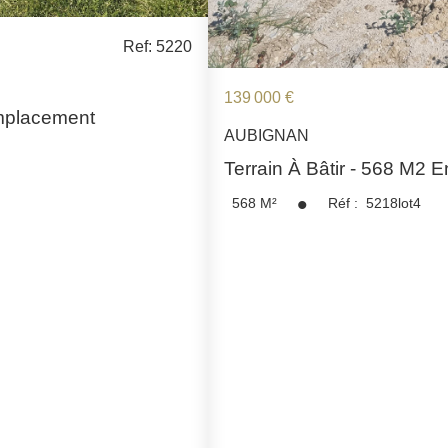
MENTIONS LÉGALES
Ref: 5220
139 000 €
 Emplacement
AUBIGNAN
Terrain À Bâtir - 568 M2 E
568
M²
Réf :
5218lot4