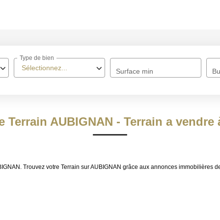
ACCUEIL
Type de bien
À VENDRE
Sélectionnez...
Surface min
Bu
À LOUER
NOS MÉTIERS
te Terrain AUBIGNAN - Terrain a vendr
Transaction
Gestion Locative
e AUBIGNAN. Trouvez votre Terrain sur AUBIGNAN grâce aux annonces immobilière
BIENS VENDUS