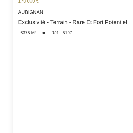
170 000 €
AUBIGNAN
Exclusivité - Terrain - Rare Et Fort Potentiel
6375
M²
Réf :
5197