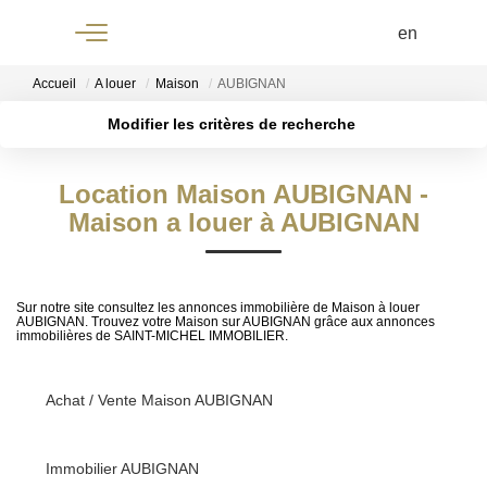
Menu
Accueil
A louer
Maison
AUBIGNAN
Modifier les critères de recherche
+33 4 90
Localisation
Type de transaction
Surface min
61 68 68
Location Maison AUBIGNAN -
Type de bien
Maison a louer à AUBIGNAN
Plus de critères
Budget max
Créer une alerte
Sur notre site consultez les annonces immobilière de Maison à louer
ACCUEIL
AUBIGNAN. Trouvez votre Maison sur AUBIGNAN grâce aux annonces
immobilières de SAINT-MICHEL IMMOBILIER.
À
Achat / Vente Maison AUBIGNAN
VENDRE
Immobilier AUBIGNAN
À LOUER