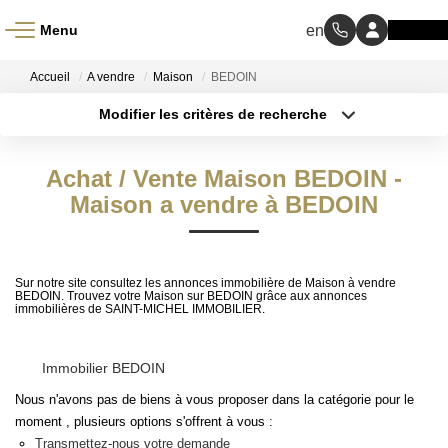
Menu
ACCUEIL
Accueil
A vendre
Maison
BEDOIN
Modifier les critères de recherche
À VENDRE
Type de transaction
Localisation
Acheter
Localisation
Achat / Vente Maison BEDOIN -
Type de bien
À LOUER
Sélectionnez...
Maison a vendre à BEDOIN
Surface min
NOS MÉTIERS
Budget max
Sur notre site consultez les annonces immobilière de Maison à vendre
Transaction
Plus de critères
BEDOIN. Trouvez votre Maison sur BEDOIN grâce aux annonces
immobilières de SAINT-MICHEL IMMOBILIER.
Gestion Locative
Créer une alerte
Immobilier BEDOIN
BIENS VENDUS
Nous n'avons pas de biens à vous proposer dans la catégorie pour le
moment , plusieurs options s'offrent à vous :
Transmettez-nous votre demande