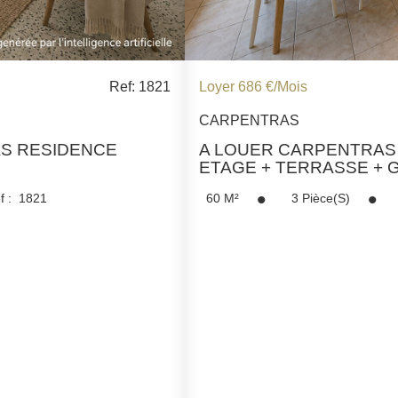
MENTIONS LÉGALES
Ref: 1821
Loyer 686 €/mois
CARPENTRAS
S RESIDENCE
A LOUER CARPENTRAS 
ETAGE + TERRASSE +
f :
1821
60
M²
3
Pièce(s)