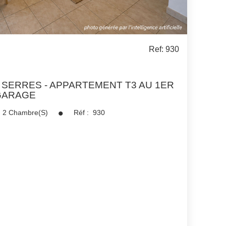
Ref: 930
SERRES - APPARTEMENT T3 AU 1ER
 GARAGE
2
Chambre(s)
Réf :
930