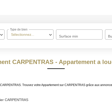
ACCUEIL
Type de bien
À VENDRE
Sélectionnez...
Surface min
Bu
À LOUER
NOS MÉTIERS
ment CARPENTRAS - Appartement a l
Transaction
Gestion Locative
louer CARPENTRAS. Trouvez votre Appartement sur CARPENTRAS grâce aux annon
BIENS VENDUS
lier CARPENTRAS