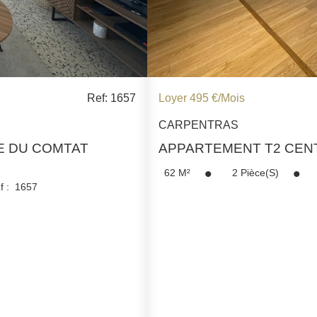
Ref: 1657
Loyer 495 €/mois
CARPENTRAS
E DU COMTAT
APPARTEMENT T2 CEN
62
M²
2
Pièce(s)
f :
1657