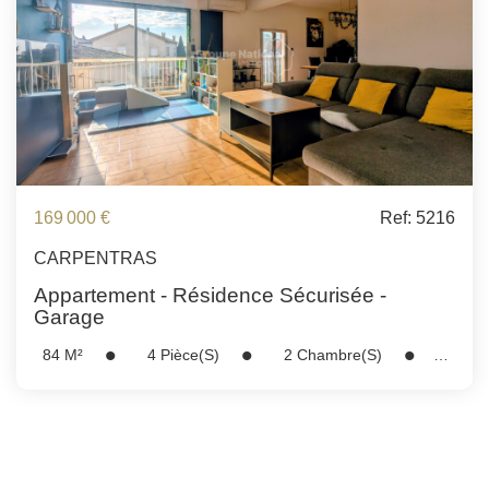
169 000 €
Ref: 5216
CARPENTRAS
Appartement - Résidence Sécurisée -
Garage
84
M²
4
Pièce(s)
2
Chambre(s)
Réf :
5216