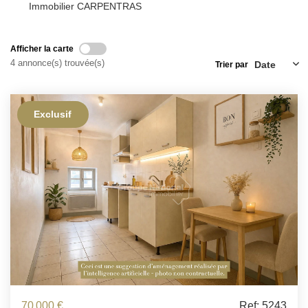
ESTIMATION
Immobilier CARPENTRAS
FAQ
Afficher la carte
4 annonce(s) trouvée(s)
Trier par
NOS AVIS CLIENTS CERTIFIÉS
Exclusif
EXTRANET LOCATAIRES /
PROPRIÉTAIRES BAILLEURS
RÉSEAUX SOCIAUX
NOS ACTUALITÉS
POLITIQUE DE CONFIDENTIALITÉ
70 000 €
Ref: 5243