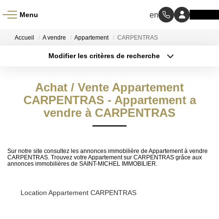
Menu
ACCUEIL
Accueil
A vendre
Appartement
CARPENTRAS
Modifier les critères de recherche
À VENDRE
Type de transaction
Localisation
Acheter
Localisation
Achat / Vente Appartement
Type de bien
À LOUER
Sélectionnez...
CARPENTRAS - Appartement a
Surface min
vendre à CARPENTRAS
NOS MÉTIERS
Budget max
Transaction
Plus de critères
Sur notre site consultez les annonces immobilière de Appartement à vendre
CARPENTRAS. Trouvez votre Appartement sur CARPENTRAS grâce aux
Gestion Locative
annonces immobilières de SAINT-MICHEL IMMOBILIER.
Créer une alerte
BIENS VENDUS
Location Appartement CARPENTRAS