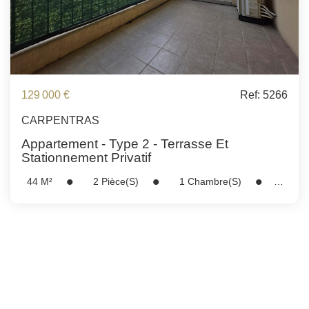
129 000 €
Ref: 5266
CARPENTRAS
Appartement - Type 2 - Terrasse Et
Stationnement Privatif
44
M²
2
Pièce(s)
1
Chambre(s)
Réf :
5266