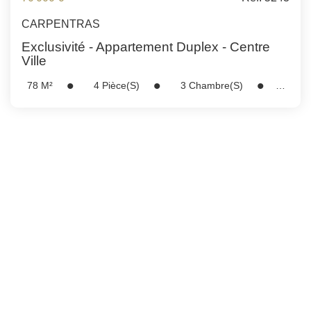
GESTION DES COOKIES
CARPENTRAS
Exclusivité - Appartement Duplex - Centre
MENTIONS LÉGALES
Ville
78
M²
4
Pièce(s)
3
Chambre(s)
Réf :
5243