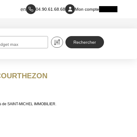
04.90.61.68.68
Mon compte
dget max
 à COURTHEZON
res de SAINT-MICHEL IMMOBILIER.