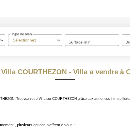
ACCUEIL
Type de bien
À VENDRE
Sélectionnez...
Surface min
Bu
À LOUER
NOS MÉTIERS
e Villa COURTHEZON - Villa a vendre
Transaction
Gestion Locative
 COURTHEZON. Trouvez votre Villa sur COURTHEZON grâce aux annonces immobiliè
BIENS VENDUS
moment , plusieurs options s'offrent à vous :