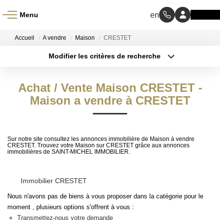
Menu
ACCUEIL
Accueil
A vendre
Maison
CRESTET
Modifier les critères de recherche
À VENDRE
Type de transaction
Localisation
Acheter
Localisation
Achat / Vente Maison CRESTET -
Type de bien
À LOUER
Sélectionnez...
Maison a vendre à CRESTET
Surface min
NOS MÉTIERS
Budget max
Sur notre site consultez les annonces immobilière de Maison à vendre
Transaction
Plus de critères
CRESTET. Trouvez votre Maison sur CRESTET grâce aux annonces
immobilières de SAINT-MICHEL IMMOBILIER.
Gestion Locative
Créer une alerte
Immobilier CRESTET
BIENS VENDUS
Nous n'avons pas de biens à vous proposer dans la catégorie pour le
moment , plusieurs options s'offrent à vous :
Transmettez-nous votre demande