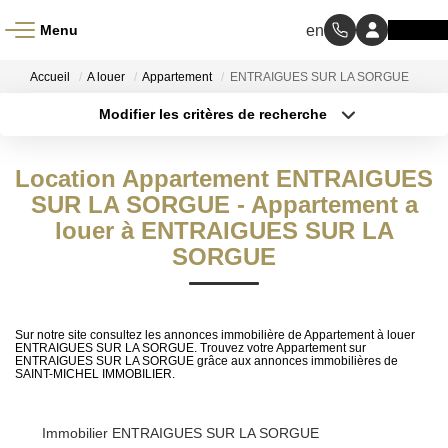
Menu
ACCUEIL
Accueil
A louer
Appartement
ENTRAIGUES SUR LA SORGUE
Modifier les critères de recherche
À VENDRE
Type de transaction
Localisation
Acheter
Localisation
Location Appartement ENTRAIGUES
Type de bien
À LOUER
Sélectionnez...
SUR LA SORGUE - Appartement a
Surface min
louer à ENTRAIGUES SUR LA
NOS MÉTIERS
SORGUE
Budget max
Transaction
Plus de critères
Gestion Locative
Sur notre site consultez les annonces immobilière de Appartement à louer
Créer une alerte
ENTRAIGUES SUR LA SORGUE. Trouvez votre Appartement sur
ENTRAIGUES SUR LA SORGUE grâce aux annonces immobilières de
SAINT-MICHEL IMMOBILIER.
BIENS VENDUS
Immobilier ENTRAIGUES SUR LA SORGUE