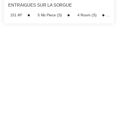
ENTRAIGUES SUR LA SORGUE
151
M²
5
Nb Piece (s)
4
Room (s)
Ref:
973