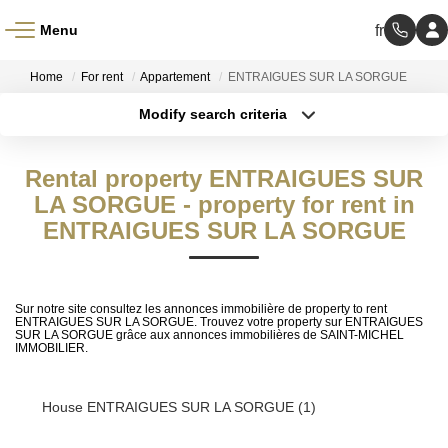
Menu
Home
For rent
Appartement
ENTRAIGUES SUR LA SORGUE
Modify search criteria
Transaction type
Location
Buy
Location
Rental property ENTRAIGUES SUR
Type of property
Select ...
LA SORGUE - property for rent in
Min area
ENTRAIGUES SUR LA SORGUE
More criteria
Max budget
Create an alert
Sur notre site consultez les annonces immobilière de property to rent
ENTRAIGUES SUR LA SORGUE. Trouvez votre property sur ENTRAIGUES
SUR LA SORGUE grâce aux annonces immobilières de SAINT-MICHEL
IMMOBILIER.
House ENTRAIGUES SUR LA SORGUE (1)