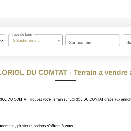
ACCUEIL
Type de bien
À VENDRE
Sélectionnez...
Surface min
Bu
À LOUER
NOS MÉTIERS
n LORIOL DU COMTAT - Terrain a vend
Transaction
Gestion Locative
e LORIOL DU COMTAT. Trouvez votre Terrain sur LORIOL DU COMTAT grâce aux an
BIENS VENDUS
moment , plusieurs options s'offrent à vous :