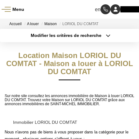
Menu
ACCUEIL
Accueil
A louer
Maison
LORIOL DU COMTAT
Modifier les critères de recherche
À VENDRE
Type de transaction
Localisation
Acheter
Localisation
Location Maison LORIOL DU
Type de bien
À LOUER
Sélectionnez...
COMTAT - Maison a louer à LORIOL
Surface min
DU COMTAT
NOS MÉTIERS
Budget max
Transaction
Plus de critères
Sur notre site consultez les annonces immobilière de Maison à louer LORIOL
DU COMTAT. Trouvez votre Maison sur LORIOL DU COMTAT grâce aux
Gestion Locative
annonces immobilières de SAINT-MICHEL IMMOBILIER.
Créer une alerte
BIENS VENDUS
Immobilier LORIOL DU COMTAT
Nous n'avons pas de biens à vous proposer dans la catégorie pour le
moment , plusieurs options s'offrent à vous :