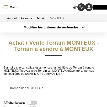
Menu
ACCUEIL
Accueil
A vendre
Terrain
MONTEUX
Modifier les critères de recherche
À VENDRE
Type de transaction
Localisation
Acheter
Localisation
Achat / Vente Terrain MONTEUX -
Type de bien
À LOUER
Sélectionnez...
Terrain a vendre à MONTEUX
Surface min
NOS MÉTIERS
Budget max
Sur notre site consultez les annonces immobilière de Terrain à vendre
Transaction
Plus de critères
MONTEUX. Trouvez votre Terrain sur MONTEUX grâce aux annonces
immobilières de SAINT-MICHEL IMMOBILIER.
Gestion Locative
Créer une alerte
Immobilier MONTEUX
BIENS VENDUS
Afficher la carte