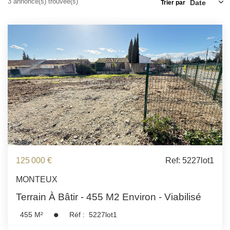
3 annonce(s) trouvée(s)
ESTIMATION
Trier par
FAQ
NOS AVIS CLIENTS CERTIFIÉS
EXTRANET LOCATAIRES /
PROPRIÉTAIRES BAILLEURS
RÉSEAUX SOCIAUX
125 000 €
Ref: 5227lot1
NOS ACTUALITÉS
MONTEUX
Terrain À Bâtir - 455 M2 Environ - Viabilisé
POLITIQUE DE CONFIDENTIALITÉ
455
M²
Réf :
5227lot1