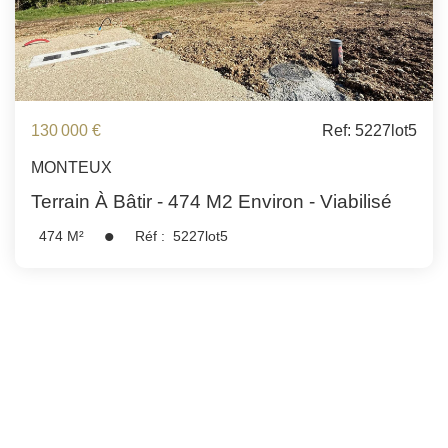
130 000 €
Ref: 5227lot5
MONTEUX
Terrain À Bâtir - 474 M2 Environ - Viabilisé
474
M²
Réf :
5227lot5