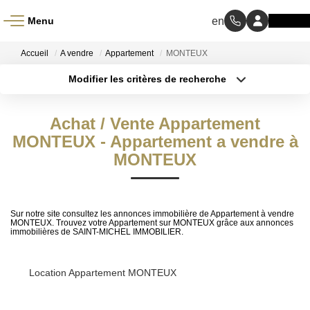
Menu
ACCUEIL
Accueil
A vendre
Appartement
MONTEUX
Modifier les critères de recherche
À VENDRE
Type de transaction
Localisation
Acheter
Localisation
Achat / Vente Appartement
Type de bien
À LOUER
Sélectionnez...
MONTEUX - Appartement a vendre à
Surface min
MONTEUX
NOS MÉTIERS
Budget max
Transaction
Plus de critères
Sur notre site consultez les annonces immobilière de Appartement à vendre
MONTEUX. Trouvez votre Appartement sur MONTEUX grâce aux annonces
Gestion Locative
immobilières de SAINT-MICHEL IMMOBILIER.
Créer une alerte
BIENS VENDUS
Location Appartement MONTEUX