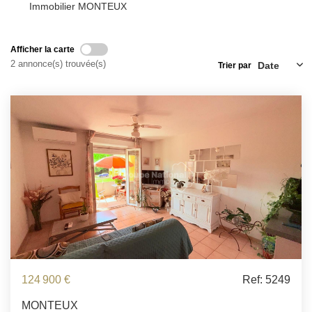
ESTIMATION
Immobilier MONTEUX
FAQ
Afficher la carte
2 annonce(s) trouvée(s)
Trier par
NOS AVIS CLIENTS CERTIFIÉS
EXTRANET LOCATAIRES /
PROPRIÉTAIRES BAILLEURS
RÉSEAUX SOCIAUX
NOS ACTUALITÉS
POLITIQUE DE CONFIDENTIALITÉ
124 900 €
Ref: 5249
MONTEUX