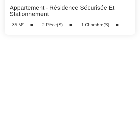
GESTION DES COOKIES
Appartement - Résidence Sécurisée Et
Stationnement
MENTIONS LÉGALES
35
M²
2
Pièce(s)
1
Chambre(s)
Réf :
5249