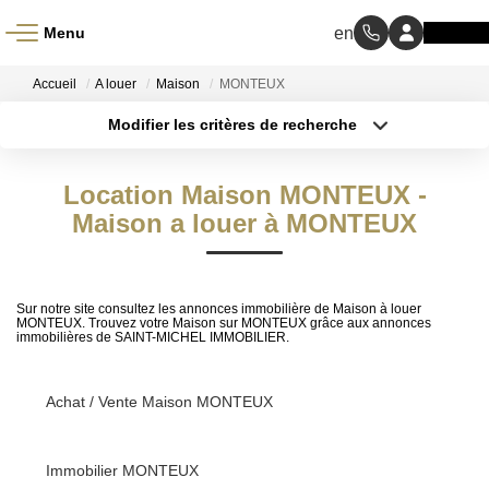
Menu
ACCUEIL
Accueil
A louer
Maison
MONTEUX
Modifier les critères de recherche
À VENDRE
Type de transaction
Localisation
Acheter
Localisation
Location Maison MONTEUX -
Type de bien
À LOUER
Sélectionnez...
Maison a louer à MONTEUX
Surface min
NOS MÉTIERS
Budget max
Sur notre site consultez les annonces immobilière de Maison à louer
Transaction
Plus de critères
MONTEUX. Trouvez votre Maison sur MONTEUX grâce aux annonces
immobilières de SAINT-MICHEL IMMOBILIER.
Gestion Locative
Créer une alerte
Achat / Vente Maison MONTEUX
BIENS VENDUS
Immobilier MONTEUX