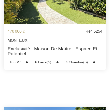
470 000 €
Ref: 5254
MONTEUX
Exclusivité - Maison De Maître - Espace Et
Potentiel
185
M²
6
Pièce(s)
4
Chambre(s)
Réf :
5254