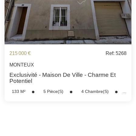
215 000 €
Ref: 5268
MONTEUX
Exclusivité - Maison De Ville - Charme Et
Potentiel
133
M²
5
Pièce(s)
4
Chambre(s)
Réf :
5268