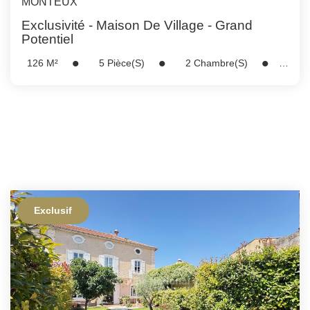
MONTEUX
Exclusivité - Maison De Village - Grand
Potentiel
126
M²
5
Pièce(s)
2
Chambre(s)
Réf :
5240
Exclusif