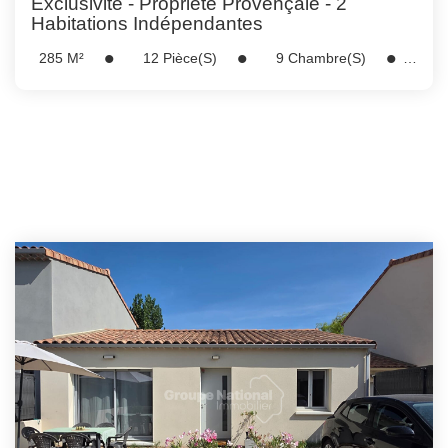
Exclusivité - Propriété Provençale - 2
Habitations Indépendantes
285
M²
12
Pièce(s)
9
Chambre(s)
Réf :
5251