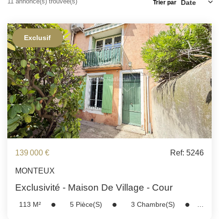
11 annonce(s) trouvée(s)
ESTIMATION
Trier par
FAQ
Exclusif
NOS AVIS CLIENTS CERTIFIÉS
EXTRANET LOCATAIRES /
PROPRIÉTAIRES BAILLEURS
RÉSEAUX SOCIAUX
139 000 €
Ref: 5246
NOS ACTUALITÉS
MONTEUX
Exclusivité - Maison De Village - Cour
POLITIQUE DE CONFIDENTIALITÉ
113
M²
5
Pièce(s)
3
Chambre(s)
Réf :
5246