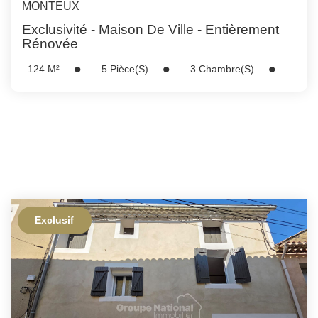
MONTEUX
Exclusivité - Maison De Ville - Entièrement
Rénovée
124
M²
5
Pièce(s)
3
Chambre(s)
Réf :
5253
Exclusif