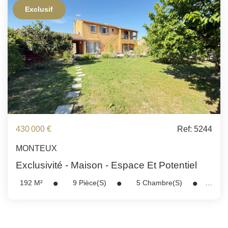
Exclusif
430 000 €
Ref: 5244
MONTEUX
Exclusivité - Maison - Espace Et Potentiel
192
M²
9
Pièce(s)
5
Chambre(s)
Réf :
5244