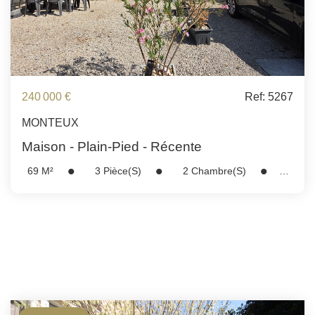
240 000 €
Ref: 5267
MONTEUX
Maison - Plain-Pied - Récente
69
M²
3
Pièce(s)
2
Chambre(s)
Réf :
5267