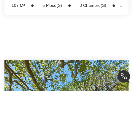
107
M²
5
Pièce(s)
3
Chambre(s)
Réf :
5250