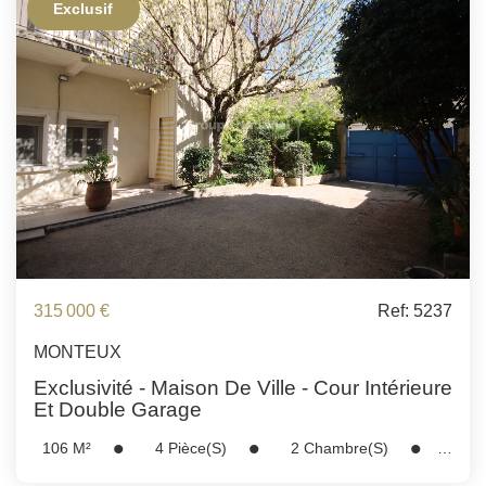
Exclusif
315 000 €
Ref: 5237
MONTEUX
Exclusivité - Maison De Ville - Cour Intérieure
Et Double Garage
106
M²
4
Pièce(s)
2
Chambre(s)
Réf :
5237