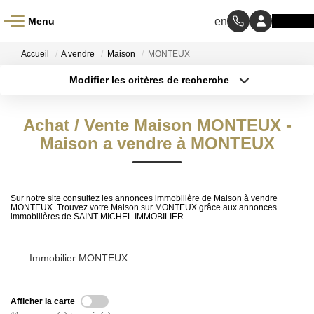
Menu
ACCUEIL
Accueil
A vendre
Maison
MONTEUX
Modifier les critères de recherche
À VENDRE
Type de transaction
Localisation
Acheter
Localisation
Achat / Vente Maison MONTEUX -
Type de bien
À LOUER
Sélectionnez...
Maison a vendre à MONTEUX
Surface min
NOS MÉTIERS
Budget max
Sur notre site consultez les annonces immobilière de Maison à vendre
Transaction
Plus de critères
MONTEUX. Trouvez votre Maison sur MONTEUX grâce aux annonces
immobilières de SAINT-MICHEL IMMOBILIER.
Gestion Locative
Créer une alerte
Immobilier MONTEUX
BIENS VENDUS
Afficher la carte