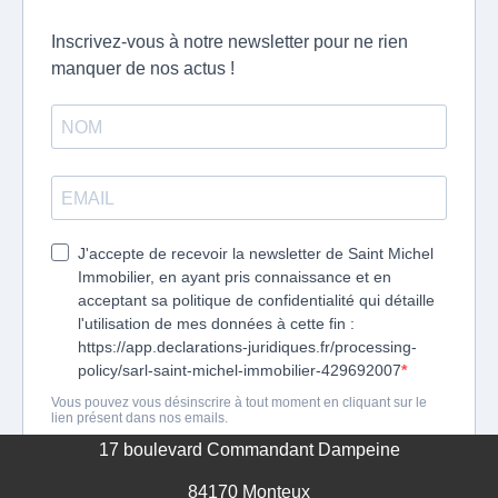
CLIENTS
CERTIFIÉS
EXTRANET
LOCATAIRES
/
PROPRIÉTAIRES
BAILLEURS
RÉSEAUX
SOCIAUX
NOS
17 boulevard Commandant Dampeine
ACTUALITÉS
84170 Monteux