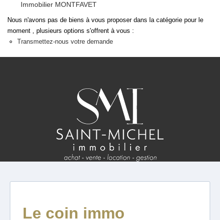
Immobilier MONTFAVET
Nous n'avons pas de biens à vous proposer dans la catégorie pour le
NOS
moment , plusieurs options s'offrent à vous :
MÉTIERS
Transmettez-nous votre demande
Transaction
Gestion Locative
BIENS
VENDUS
ESTIMATION
FAQ
NOS AVIS