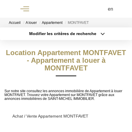
Menu
Accueil
A louer
Appartement
MONTFAVET
Modifier les critères de recherche
+33 4 90
Localisation
Type de transaction
Surface min
61 68 68
Location Appartement MONTFAVET
Type de bien
- Appartement a louer à
Budget max
MONTFAVET
Plus de critères
ACCUEIL
Créer une alerte
Sur notre site consultez les annonces immobilière de Appartement à louer
MONTFAVET. Trouvez votre Appartement sur MONTFAVET grâce aux
annonces immobilières de SAINT-MICHEL IMMOBILIER.
À
VENDRE
Achat / Vente Appartement MONTFAVET
À LOUER