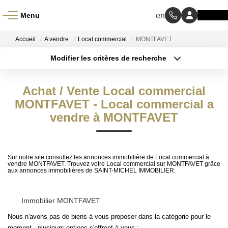
Menu
ACCUEIL
Accueil
A vendre
Local commercial
MONTFAVET
Modifier les critères de recherche
À VENDRE
Type de transaction
Localisation
Acheter
Localisation
Achat / Vente Local commercial
Type de bien
À LOUER
Sélectionnez...
MONTFAVET - Local commercial a
Surface min
vendre à MONTFAVET
NOS MÉTIERS
Budget max
Transaction
Plus de critères
Sur notre site consultez les annonces immobilière de Local commercial à
vendre MONTFAVET. Trouvez votre Local commercial sur MONTFAVET grâce
Gestion Locative
aux annonces immobilières de SAINT-MICHEL IMMOBILIER.
Créer une alerte
BIENS VENDUS
Immobilier MONTFAVET
Nous n'avons pas de biens à vous proposer dans la catégorie pour le
moment , plusieurs options s'offrent à vous :