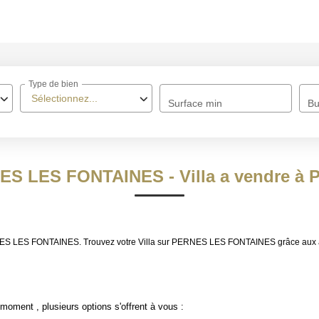
ACCUEIL
Type de bien
À VENDRE
Sélectionnez...
Surface min
Bu
À LOUER
NOS MÉTIERS
RNES LES FONTAINES - Villa a vendre
Transaction
Gestion Locative
 PERNES LES FONTAINES. Trouvez votre Villa sur PERNES LES FONTAINES grâce a
BIENS VENDUS
moment , plusieurs options s'offrent à vous :