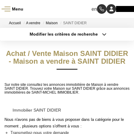
Menu
ACCUEIL
Accueil
A vendre
Maison
SAINT DIDIER
Modifier les critères de recherche
À VENDRE
Type de transaction
Localisation
Acheter
Localisation
Achat / Vente Maison SAINT DIDIER
Type de bien
À LOUER
Sélectionnez...
- Maison a vendre à SAINT DIDIER
Surface min
NOS MÉTIERS
Budget max
Sur notre site consultez les annonces immobilière de Maison à vendre
Transaction
Plus de critères
SAINT DIDIER. Trouvez votre Maison sur SAINT DIDIER grâce aux annonces
immobilières de SAINT-MICHEL IMMOBILIER.
Gestion Locative
Créer une alerte
Immobilier SAINT DIDIER
BIENS VENDUS
Nous n'avons pas de biens à vous proposer dans la catégorie pour le
moment , plusieurs options s'offrent à vous :
Transmettez-nous votre demande