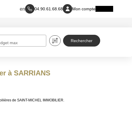
04.90.61.68.68
Mon compte
dget max
uer à SARRIANS
obilières de SAINT-MICHEL IMMOBILIER.