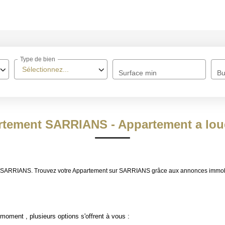
ACCUEIL
Type de bien
À VENDRE
Sélectionnez...
Surface min
Bu
À LOUER
NOS MÉTIERS
rtement SARRIANS - Appartement a lo
Transaction
Gestion Locative
ouer SARRIANS. Trouvez votre Appartement sur SARRIANS grâce aux annonces imm
BIENS VENDUS
moment , plusieurs options s'offrent à vous :