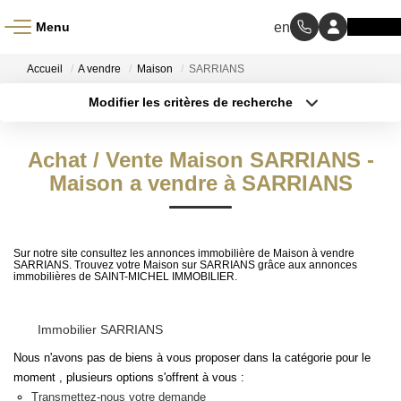
Menu
ACCUEIL
Accueil
A vendre
Maison
SARRIANS
Modifier les critères de recherche
À VENDRE
Type de transaction
Localisation
Acheter
Localisation
Achat / Vente Maison SARRIANS -
Type de bien
À LOUER
Sélectionnez...
Maison a vendre à SARRIANS
Surface min
NOS MÉTIERS
Budget max
Sur notre site consultez les annonces immobilière de Maison à vendre
Transaction
Plus de critères
SARRIANS. Trouvez votre Maison sur SARRIANS grâce aux annonces
immobilières de SAINT-MICHEL IMMOBILIER.
Gestion Locative
Créer une alerte
Immobilier SARRIANS
BIENS VENDUS
Nous n'avons pas de biens à vous proposer dans la catégorie pour le
moment , plusieurs options s'offrent à vous :
Transmettez-nous votre demande